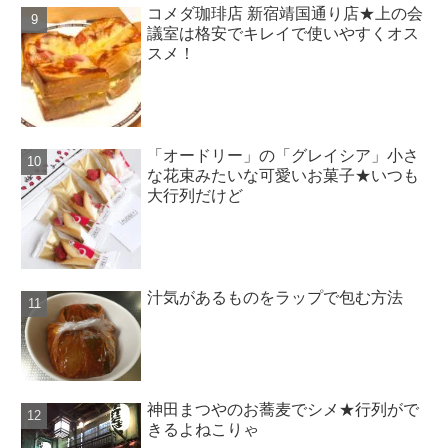
コメダ珈琲店 新宿靖国通り店★上の会
議室は格安でキレイで使いやすくオス
スメ！
「オードリー」の「グレイシア」小さ
な花束みたいな可愛いお菓子★いつも
大行列だけど
汁気があるものをラップで包む方法
神田まつやのお蕎麦でシメ★行列がで
きるよねこりゃ