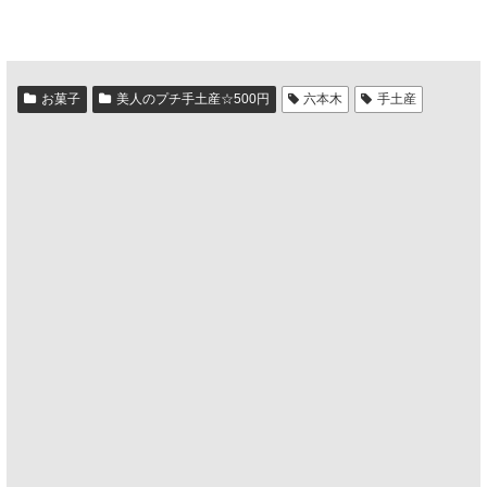
お菓子
美人のプチ手土産☆500円
六本木
手土産