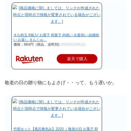
きな粉玉 8個入( お菓子 和菓子 内祝い 出産祝い 結婚祝
い お返し まんじゅ…
価格：864円（税込、送料別)
(2020/9/15時点)
楽天で購入
敬老の日の贈り物にもよさげ・・って、もう遅いか。
竹籠セット【風呂敷包み】2020（ 敬老の日 お菓子 和