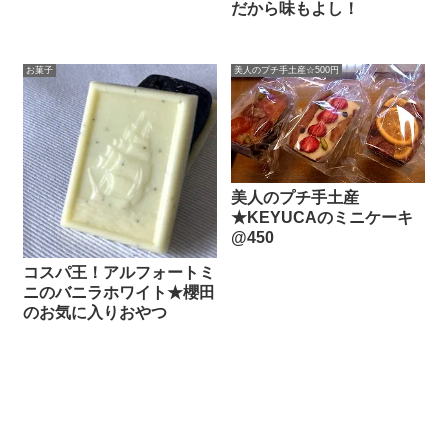
だから味もよし！
お菓子
美人のプチ手土産☆500円
美人のプチ手土産
★KEYUCAのミニケーキ
@450
コスパ王！アルフォートミ
ニのバニラホワイト★櫻田
のお気に入りおやつ