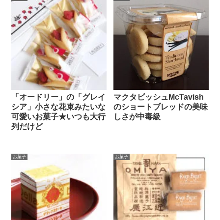
「オードリー」の「グレイ
マクタビッシュMcTavish
シア」小さな花束みたいな
のショートブレッドの美味
可愛いお菓子★いつも大行
しさが中毒級
列だけど
お菓子
お菓子