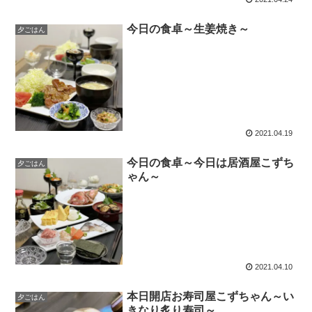
今日の食卓～生姜焼き～
夕ごはん
2021.04.19
今日の食卓～今日は居酒屋こずち
夕ごはん
ゃん～
2021.04.10
本日開店お寿司屋こずちゃん～い
夕ごはん
きなり炙り寿司～