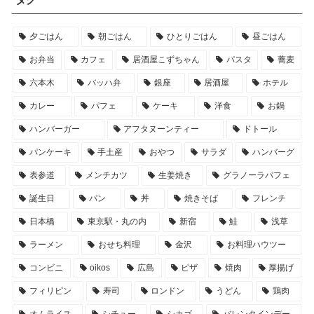
夕ごはん
朝ごはん
ひとりごはん
昼ごはん
お弁当
カフェ
居酒屋こずちゃん
パスタ
蕎麦
六本木
バッハ弁
銀座
居酒屋
ホテル
カレー
パフェ
ケーキ
洋食
お鍋
ハンバーガー
アフタヌーンティー
ドトール
パンケーキ
手土産
おやつ
サラダ
ハンバーグ
表参道
メンチカツ
生姜焼き
グラノーラパフェ
誕生日
パン
丼
焼きそば
フレンチ
日本橋
東京駅・丸の内
新宿
鮭
浅草
ラーメン
おせち料理
金沢
お料理ハウツー
コンビニ
oikos
広島
ピザ
焼肉
厚揚げ
フィリピン
寿司
ロンドン
うどん
鶏肉