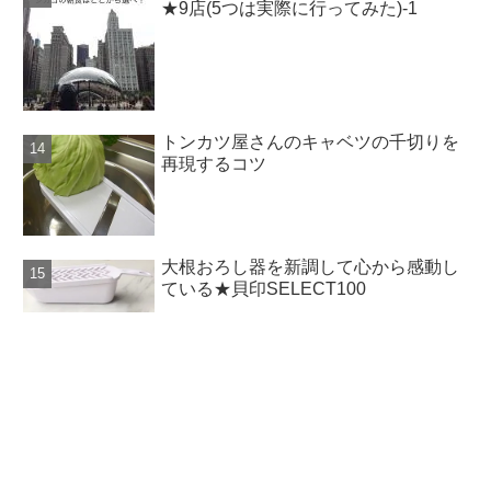
★9店(5つは実際に行ってみた)-1
トンカツ屋さんのキャベツの千切りを
再現するコツ
大根おろし器を新調して心から感動し
ている★貝印SELECT100