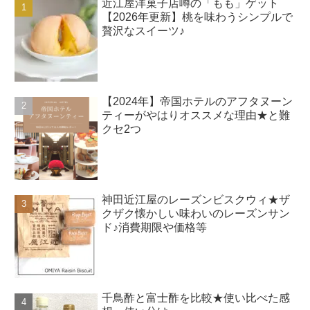
近江屋洋菓子店噂の「もも」ゲット
【2026年更新】桃を味わうシンプルで
贅沢なスイーツ♪
【2024年】帝国ホテルのアフタヌーン
ティーがやはりオススメな理由★と難
クセ2つ
神田近江屋のレーズンビスクウィ★ザ
クザク懐かしい味わいのレーズンサン
ド♪消費期限や価格等
千鳥酢と富士酢を比較★使い比べた感