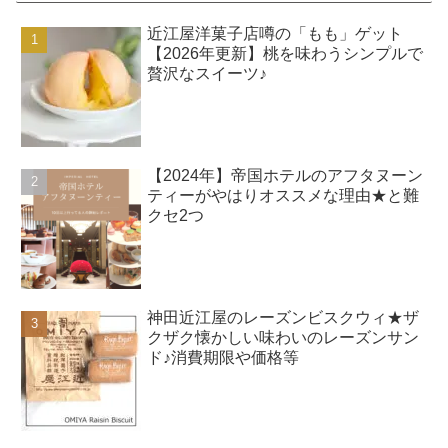
近江屋洋菓子店噂の「もも」ゲット
【2026年更新】桃を味わうシンプルで
贅沢なスイーツ♪
【2024年】帝国ホテルのアフタヌーン
ティーがやはりオススメな理由★と難
クセ2つ
神田近江屋のレーズンビスクウィ★ザ
クザク懐かしい味わいのレーズンサン
ド♪消費期限や価格等