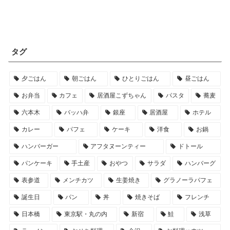
タグ
夕ごはん
朝ごはん
ひとりごはん
昼ごはん
お弁当
カフェ
居酒屋こずちゃん
パスタ
蕎麦
六本木
バッハ弁
銀座
居酒屋
ホテル
カレー
パフェ
ケーキ
洋食
お鍋
ハンバーガー
アフタヌーンティー
ドトール
パンケーキ
手土産
おやつ
サラダ
ハンバーグ
表参道
メンチカツ
生姜焼き
グラノーラパフェ
誕生日
パン
丼
焼きそば
フレンチ
日本橋
東京駅・丸の内
新宿
鮭
浅草