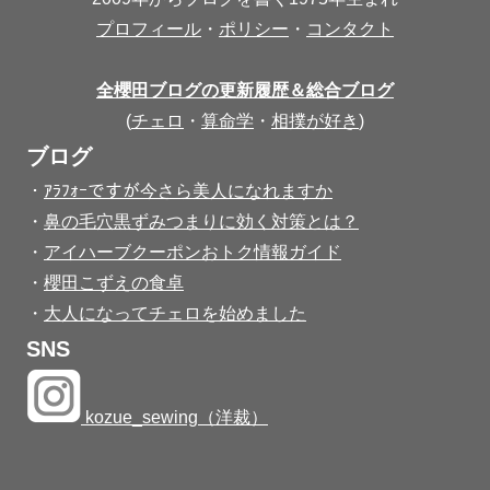
プロフィール
・
ポリシー
・
コンタクト
全櫻田ブログの更新履歴＆総合ブログ
(
チェロ
・
算命学
・
相撲が好き
)
ブログ
・
ｱﾗﾌｫｰですが今さら美人になれますか
・
鼻の毛穴黒ずみつまりに効く対策とは？
・
アイハーブクーポンおトク情報ガイド
・
櫻田こずえの食卓
・
大人になってチェロを始めました
SNS
kozue_sewing（洋裁）