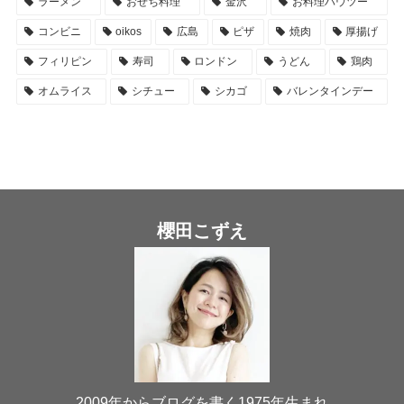
ラーメン
おせち料理
金沢
お料理ハウツー
コンビニ
oikos
広島
ピザ
焼肉
厚揚げ
フィリピン
寿司
ロンドン
うどん
鶏肉
オムライス
シチュー
シカゴ
バレンタインデー
櫻田こずえ
2009年からブログを書く1975年生まれ