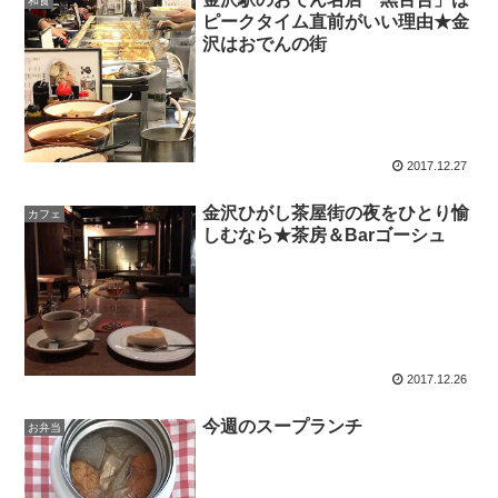
和食
ピークタイム直前がいい理由★金
沢はおでんの街
2017.12.27
金沢ひがし茶屋街の夜をひとり愉
カフェ
しむなら★茶房＆Barゴーシュ
2017.12.26
今週のスープランチ
お弁当