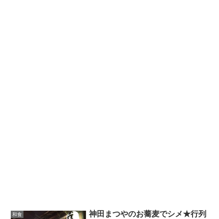
神田まつやのお蕎麦でシメ★行列
和食