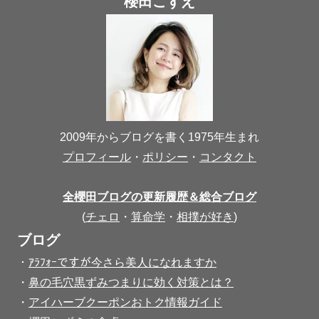
櫻田こずえ
2009年からブログを書く1975年生まれ
プロフィール
・
ポリシー
・
コンタクト
全櫻田ブログの更新履歴＆総合ブログ
(
チェロ
・
算命学
・
相撲が好き
)
ブログ
・
ｱﾗﾌｫｰですが今さら美人になれますか
・
鼻の毛穴黒ずみつまりに効く対策とは？
・
アイハーブクーポンおトク情報ガイド