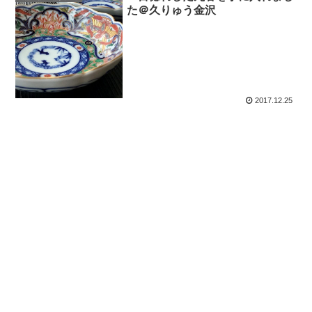
た＠久りゅう金沢
2017.12.25