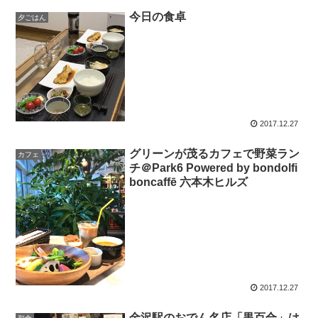
今日の食卓
夕ごはん
2017.12.27
グリーンが茂るカフェで野菜ラン
カフェ
チ＠Park6 Powered by bondolfi
boncaffē 六本木ヒルズ
2017.12.27
金沢駅のおでん名店「黒百合」は