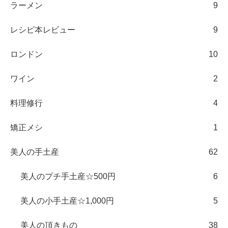
ラーメン
9
レシピ本レビュー
9
ロンドン
10
ワイン
2
料理修行
4
矯正メシ
1
美人の手土産
62
美人のプチ手土産☆500円
6
美人の小手土産☆1,000円
5
美人の頂きもの
38