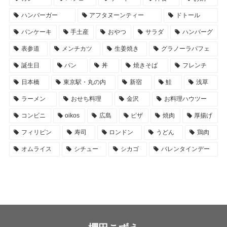
ハンバーガー
アフタヌーンティー
ドトール
パンケーキ
手土産
おやつ
サラダ
ハンバーグ
表参道
メンチカツ
生姜焼き
グラノーラパフェ
誕生日
パン
丼
焼きそば
フレンチ
日本橋
東京駅・丸の内
新宿
鮭
浅草
ラーメン
おせち料理
金沢
お料理ハウツー
コンビニ
oikos
広島
ピザ
焼肉
厚揚げ
フィリピン
寿司
ロンドン
うどん
鶏肉
オムライス
シチュー
シカゴ
バレンタインデー