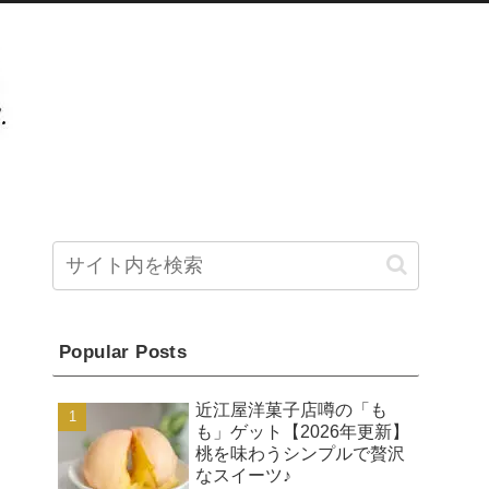
Popular Posts
近江屋洋菓子店噂の「も
も」ゲット【2026年更新】
桃を味わうシンプルで贅沢
なスイーツ♪