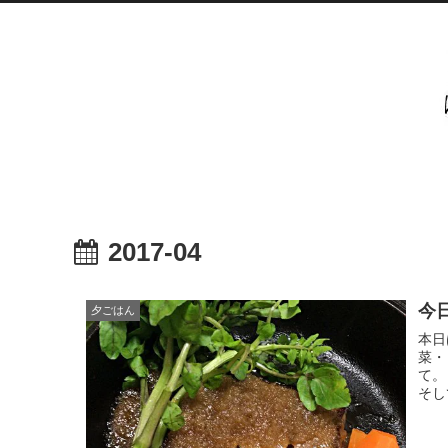
2017-04
今
夕ごはん
本日
菜・
て。
そし