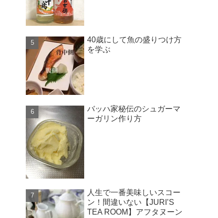
40歳にして魚の盛りつけ方
を学ぶ
バッハ家秘伝のシュガーマ
ーガリン作り方
人生で一番美味しいスコー
ン！間違いない【JURI’S
TEA ROOM】アフタヌーン