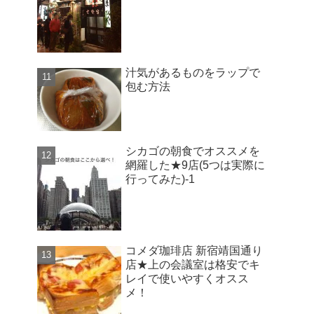
汁気があるものをラップで
包む方法
シカゴの朝食でオススメを
網羅した★9店(5つは実際に
行ってみた)-1
コメダ珈琲店 新宿靖国通り
店★上の会議室は格安でキ
レイで使いやすくオスス
メ！