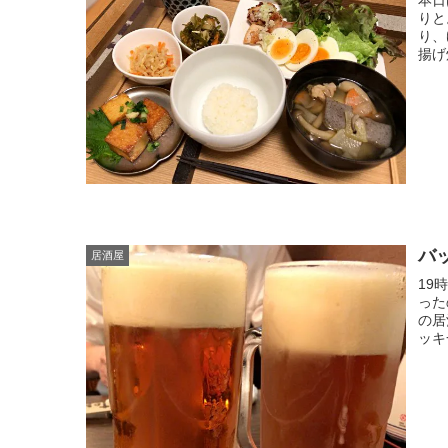
りと
り、
揚げ
バ
居酒屋
19
った
の居
ッキ