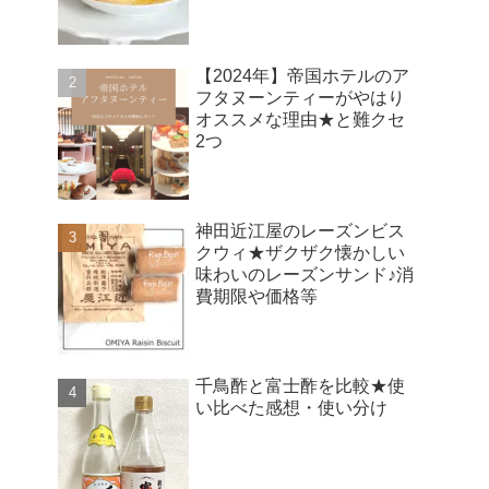
【2024年】帝国ホテルのア
フタヌーンティーがやはり
オススメな理由★と難クセ
2つ
神田近江屋のレーズンビス
クウィ★ザクザク懐かしい
味わいのレーズンサンド♪消
費期限や価格等
千鳥酢と富士酢を比較★使
い比べた感想・使い分け