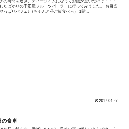
チの時間を過ぎ、ティータイムになってお腹が空いたので・・・
したばかりの千疋屋フルーツパーラーに行ってみました。 お目当
やっぱりパフェ♪（ちゃんと昼ご飯食べろ） 1階...
2017.04.27
日の食卓
はお昼ご飯をすっ飛ばしたので、早めの夜ご飯をひとりでゆっく