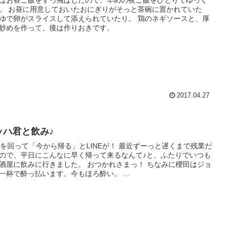
。 お昼に用意しておいたおにぎりがそっと茶碗に置かれていた
ゆで卵がスライスして添えられていたり。 鶏のネギソースと、厚
炒めを作って、後は作りおきです。
2017.04.27
ッハ君と飲み♪
時を回って「今から帰る」とLINEが！ 最近ずーっと遅くまで残業だ
ので、平日にこんなに早く帰って来るなんて♪と、ふたりでいつも
酒屋に飲みに行きました。 おつかれさまっ！ ちなみに櫻田はジョ
一杯で酔っ払います。今もほろ酔い。 ...