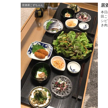
居
居酒屋こずちゃん
本日
田こ
シピ
き肉