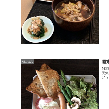
週
朝ごはん
9時
天気
どう