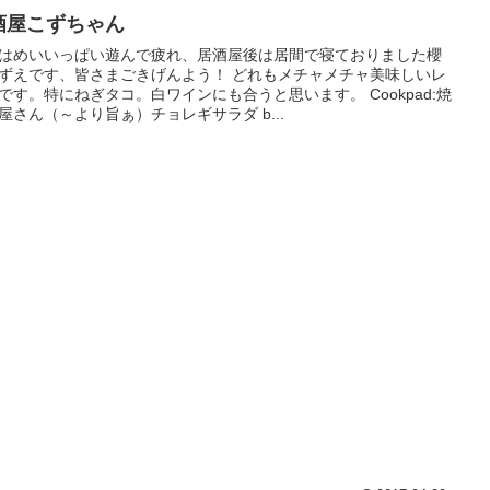
酒屋こずちゃん
はめいいっぱい遊んで疲れ、居酒屋後は居間で寝ておりました櫻
ずえです、皆さまごきげんよう！ どれもメチャメチャ美味しいレ
です。特にねぎタコ。白ワインにも合うと思います。 Cookpad:焼
屋さん（～より旨ぁ）チョレギサラダ b...