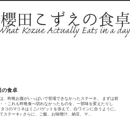
日の食卓
は、昨晩お腹がいっぱいで登場できなかったステーキ。 まずは前
・・これも昨晩食べ切れなかったものを、一部味を変えたりし
 タコのマリネはミニバゲットを添えて、白ワインに合うように。
てステーキ♪ さらに、ご飯、お味噌汁、納豆、マ...