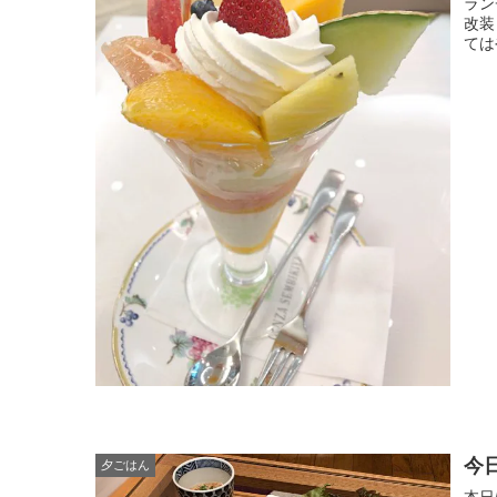
ラン
改装
ては
今
夕ごはん
本日