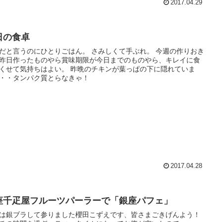
2017.04.29
日の食卓
だと言うのにひとりごはん。 さみしくて手ぶれ。 今週の作りおき
昨日作ったものやら賞味期限が今日までのものやら、キレイに食
くせて気持ちはよい。 昨晩のチキンが葉っぱの下に隠れていま
・・タンパク質とらなきゃ！
2017.04.28
座千疋屋フルーツパーラーで「銀座パフェ」
は銀ブラして参りました櫻田こずえです、皆さまごきげんよう！