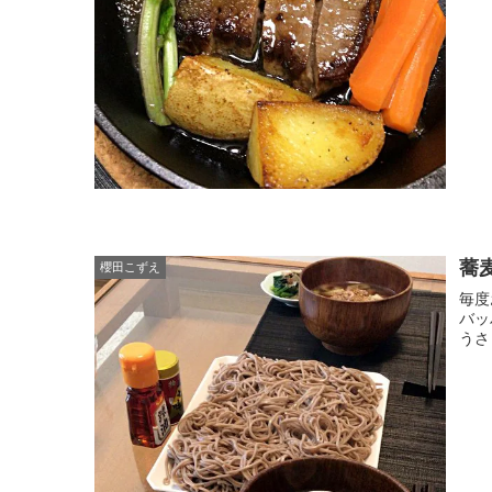
蕎
櫻田こずえ
毎度
バッ
うさ