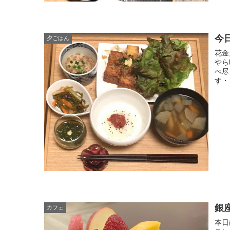
今
夕ごはん
花金
やら
べ尽
す・
銀
カフェ
本日