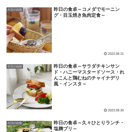
昨日の食卓～コメダでモーニン
今日の自炊
グ・目玉焼き魚肉定食～
2023.08.31
昨日の食卓～サラダチキンサン
今日の自炊
ド・ハニーマスタードソース・れ
んこんと鶏むねのチャイナデリ
風・インスタ～
2023.08.30
昨日の食卓～久々ひとりランチ・
今日の自炊
塩麹ブリ～