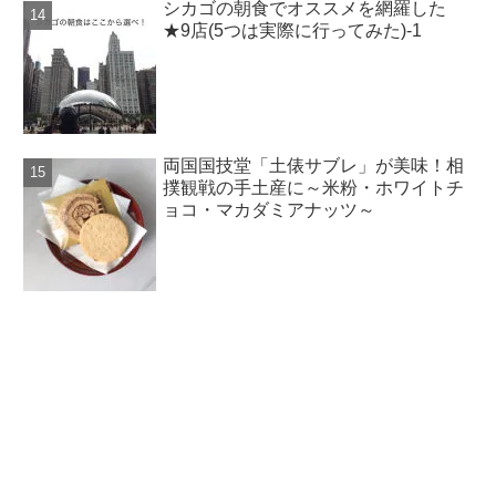
シカゴの朝食でオススメを網羅した
★9店(5つは実際に行ってみた)-1
両国国技堂「土俵サブレ」が美味！相
撲観戦の手土産に～米粉・ホワイトチ
ョコ・マカダミアナッツ～