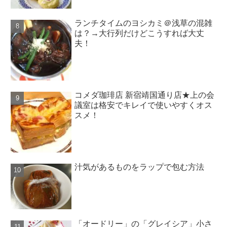
ランチタイムのヨシカミ＠浅草の混雑
は？→大行列だけどこうすれば大丈
夫！
コメダ珈琲店 新宿靖国通り店★上の会
議室は格安でキレイで使いやすくオス
スメ！
汁気があるものをラップで包む方法
「オードリー」の「グレイシア」小さ