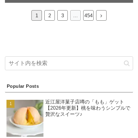
次
1
2
3
…
454
へ
Popular Posts
近江屋洋菓子店噂の「もも」ゲット
【2026年更新】桃を味わうシンプルで
贅沢なスイーツ♪