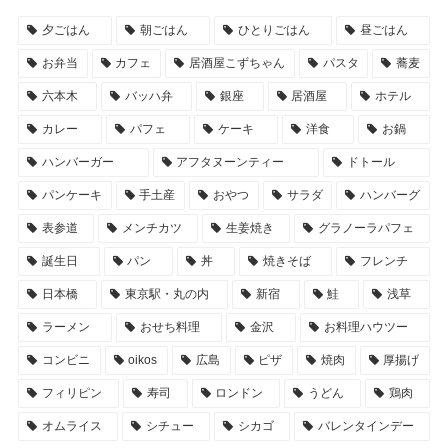
夕ごはん
朝ごはん
ひとりごはん
昼ごはん
お弁当
カフェ
居酒屋こずちゃん
パスタ
蕎麦
六本木
バッハ弁
銀座
居酒屋
ホテル
カレー
パフェ
ケーキ
洋食
お鍋
ハンバーガー
アフタヌーンティー
ドトール
パンケーキ
手土産
おやつ
サラダ
ハンバーグ
表参道
メンチカツ
生姜焼き
グラノーラパフェ
誕生日
パン
丼
焼きそば
フレンチ
日本橋
東京駅・丸の内
新宿
鮭
浅草
ラーメン
おせち料理
金沢
お料理ハウツー
コンビニ
oikos
広島
ピザ
焼肉
厚揚げ
フィリピン
寿司
ロンドン
うどん
鶏肉
オムライス
シチュー
シカゴ
バレンタインデー