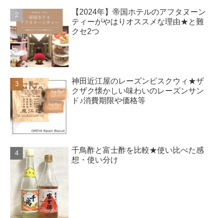
【2024年】帝国ホテルのアフタヌーン
ティーがやはりオススメな理由★と難
クセ2つ
神田近江屋のレーズンビスクウィ★ザ
クザク懐かしい味わいのレーズンサン
ド♪消費期限や価格等
千鳥酢と富士酢を比較★使い比べた感
想・使い分け