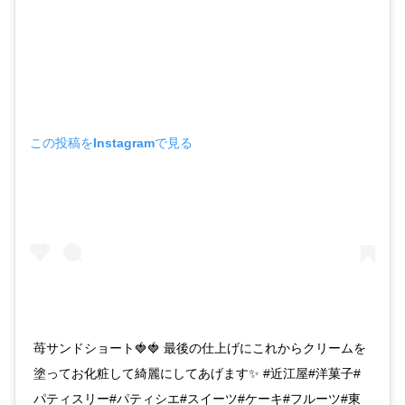
この投稿をInstagramで見る
苺サンドショート🍓🍓 最後の仕上げにこれからクリームを
塗ってお化粧して綺麗にしてあげます✨ #近江屋#洋菓子#
パティスリー#パティシエ#スイーツ#ケーキ#フルーツ#東