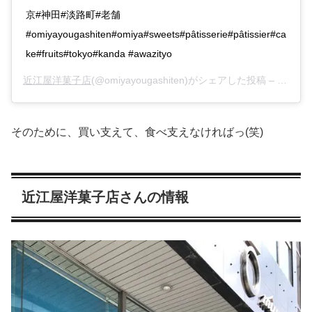
京#神田#淡路町#老舗
#omiyayougashiten#omiya#sweets#pâtisserie#pâtissier#ca
ke#fruits#tokyo#kanda #awazityo
近江屋洋菓子店
(@omiyayougashiten)がシェアした投稿 –
2020
そのために、買い支えて、食べ支えなければっ(笑)
近江屋洋菓子店さんの情報