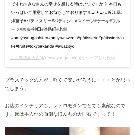
ですね✨みなさんの幸せを感じる時はいつですか？ 本日も
いっぱいご用意してお待ちしております👨‍🍳👩‍🍳 #近江屋#
洋菓子#パティスリー#パティシエ#スイーツ#ケーキ#フル
ーツ#東京#神田#淡路町#老舗
#omiyayougashiten#omiya#sweets#pâtisserie#pâtissier#ca
ke#fruits#tokyo#kanda #awazityo
近江屋洋菓子店
(@omiyayougashiten)がシェアした投稿 –
2020
プラスチックの方が、軽くて安いだろうに・・・とか思っ
てしまう。
お店のインテリアも、レトロモダンでとても素敵なので
す。床は手入れの面倒なほんもの大理石ですって！