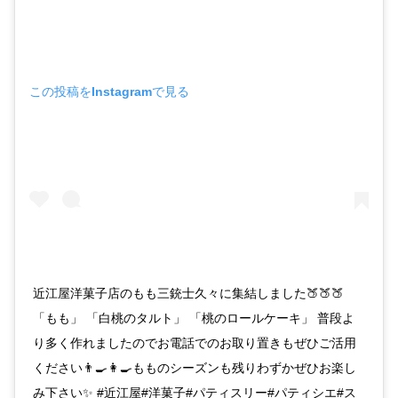
この投稿をInstagramで見る
近江屋洋菓子店のもも三銃士久々に集結しました🍑🍑🍑
「もも」 「白桃のタルト」 「桃のロールケーキ」 普段よ
り多く作れましたのでお電話でのお取り置きもぜひご活用
ください👨‍🍳👩‍🍳もものシーズンも残りわずかぜひお楽し
み下さい✨ #近江屋#洋菓子#パティスリー#パティシエ#ス