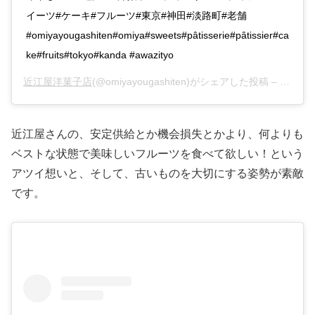
イーツ#ケーキ#フルーツ#東京#神田#淡路町#老舗
#omiyayougashiten#omiya#sweets#pâtisserie#pâtissier#ca
ke#fruits#tokyo#kanda #awazityo
近江屋洋菓子店
(@omiyayougashiten)がシェアした投稿 –
2020
近江屋さんの、安定供給とか機会損失とかより、何よりも
ベストな状態で美味しいフルーツを食べて欲しい！という
アツイ想いと、そして、古いものを大切にする姿勢が素敵
です。