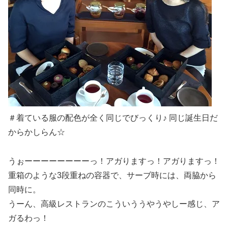
＃着ている服の配色が全く同じでびっくり♪ 同じ誕生日だ
からかしらん☆
うぉーーーーーーーーっ！アガりますっ！アガりますっ！
重箱のような3段重ねの容器で、サーブ時には、両脇から
同時に。
うーん、高級レストランのこういううやうやしー感じ、ア
ガるわっ！