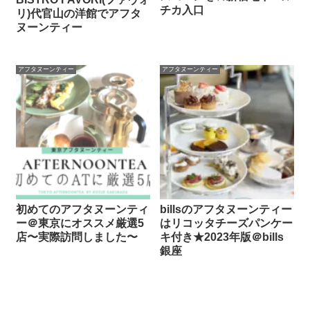
チカ入口
リ)代官山の洋館でアフタ
ヌーンティー
アフタヌーンティー
アフタヌーンティー
初めてのアフタヌーンティ
billsのアフタヌーンティー
ー＠東京にオススメ厳選5
はリコッタチーズパンケー
店〜実際訪問しました〜
キ付き★2023年版＠bills
銀座