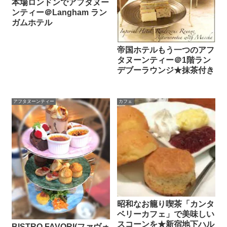
本場ロンドンでアフタヌー
ンティー＠Langham ラン
ガムホテル
帝国ホテルもう一つのアフ
タヌーンティー＠1階ラン
デブーラウンジ★抹茶付き
アフタヌーンティー
カフェ
昭和なお籠り喫茶「カンタ
ベリーカフェ」で美味しい
スコーンを★新宿地下ハル
BISTRO FAVORI(ファヴォ