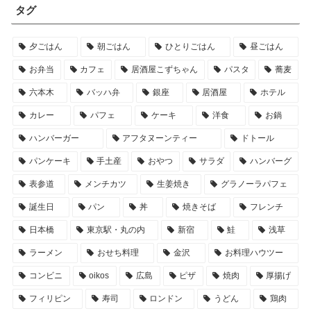
タグ
夕ごはん
朝ごはん
ひとりごはん
昼ごはん
お弁当
カフェ
居酒屋こずちゃん
パスタ
蕎麦
六本木
バッハ弁
銀座
居酒屋
ホテル
カレー
パフェ
ケーキ
洋食
お鍋
ハンバーガー
アフタヌーンティー
ドトール
パンケーキ
手土産
おやつ
サラダ
ハンバーグ
表参道
メンチカツ
生姜焼き
グラノーラパフェ
誕生日
パン
丼
焼きそば
フレンチ
日本橋
東京駅・丸の内
新宿
鮭
浅草
ラーメン
おせち料理
金沢
お料理ハウツー
コンビニ
oikos
広島
ピザ
焼肉
厚揚げ
フィリピン
寿司
ロンドン
うどん
鶏肉