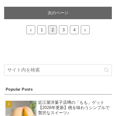
次のページ
前
次
1
2
3
4
へ
へ
Popular Posts
近江屋洋菓子店噂の「もも」ゲット
【2026年更新】桃を味わうシンプルで
贅沢なスイーツ♪