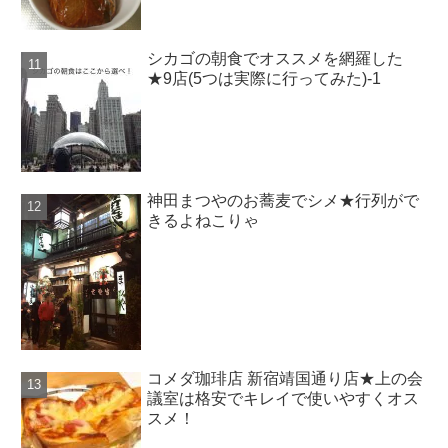
シカゴの朝食でオススメを網羅した
★9店(5つは実際に行ってみた)-1
神田まつやのお蕎麦でシメ★行列がで
きるよねこりゃ
コメダ珈琲店 新宿靖国通り店★上の会
議室は格安でキレイで使いやすくオス
スメ！