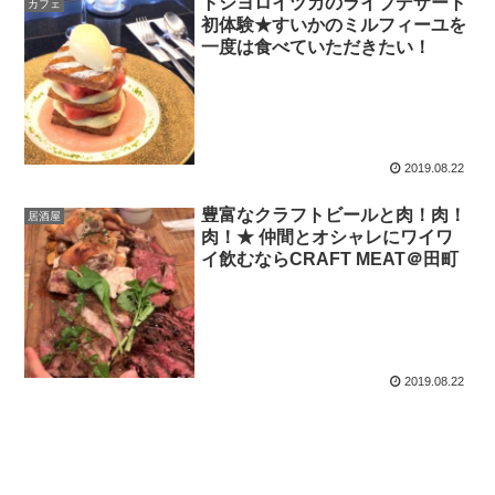
トシヨロイヅカのライブデザート
カフェ
初体験★すいかのミルフィーユを
一度は食べていただきたい！
2019.08.22
豊富なクラフトビールと肉！肉！
居酒屋
肉！★ 仲間とオシャレにワイワ
イ飲むならCRAFT MEAT＠田町
2019.08.22