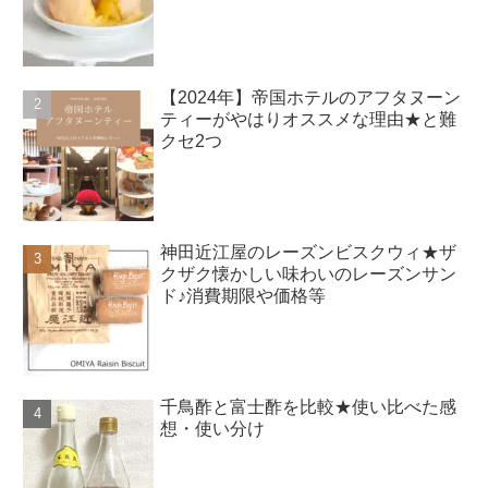
【2024年】帝国ホテルのアフタヌーン
ティーがやはりオススメな理由★と難
クセ2つ
神田近江屋のレーズンビスクウィ★ザ
クザク懐かしい味わいのレーズンサン
ド♪消費期限や価格等
千鳥酢と富士酢を比較★使い比べた感
想・使い分け