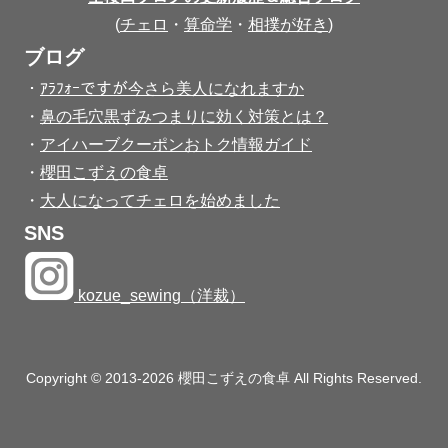
(
チェロ
・
算命学
・
相撲が好き
)
ブログ
・
ｱﾗﾌｫｰですが今さら美人になれますか
・
鼻の毛穴黒ずみつまりに効く対策とは？
・
アイハーブクーポンおトク情報ガイド
・
櫻田こずえの食卓
・
大人になってチェロを始めました
SNS
kozue_sewing（洋裁）
Copyright © 2013-2026 櫻田こずえの食卓 All Rights Reserved.