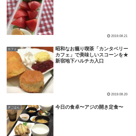
2019.08.21
昭和なお籠り喫茶「カンタベリー
カフェ
カフェ」で美味しいスコーンを★
新宿地下ハルチカ入口
2019.08.20
今日の食卓〜アジの開き定食〜
夕ごはん