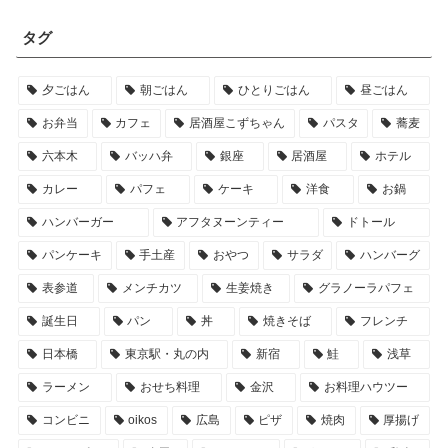
タグ
夕ごはん
朝ごはん
ひとりごはん
昼ごはん
お弁当
カフェ
居酒屋こずちゃん
パスタ
蕎麦
六本木
バッハ弁
銀座
居酒屋
ホテル
カレー
パフェ
ケーキ
洋食
お鍋
ハンバーガー
アフタヌーンティー
ドトール
パンケーキ
手土産
おやつ
サラダ
ハンバーグ
表参道
メンチカツ
生姜焼き
グラノーラパフェ
誕生日
パン
丼
焼きそば
フレンチ
日本橋
東京駅・丸の内
新宿
鮭
浅草
ラーメン
おせち料理
金沢
お料理ハウツー
コンビニ
oikos
広島
ピザ
焼肉
厚揚げ