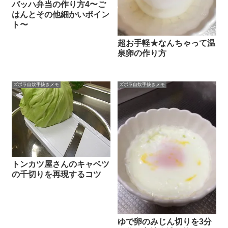
バッハ弁当の作り方4〜ご
はんとその他細かいポイン
ト〜
超お手軽★なんちゃって温
泉卵の作り方
ズボラ自炊手抜きメモ
ズボラ自炊手抜きメモ
トンカツ屋さんのキャベツ
の千切りを再現するコツ
ゆで卵のみじん切りを3分