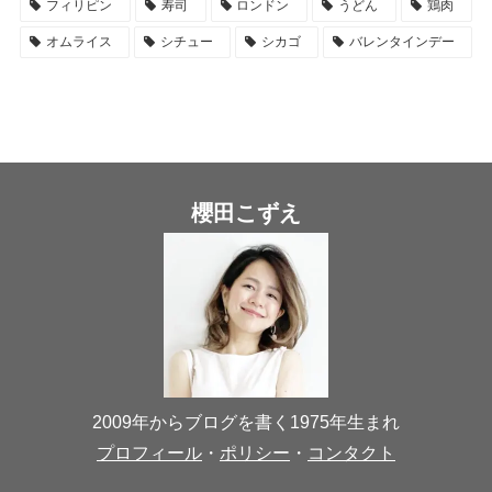
フィリピン
寿司
ロンドン
うどん
鶏肉
オムライス
シチュー
シカゴ
バレンタインデー
櫻田こずえ
2009年からブログを書く1975年生まれ
プロフィール
・
ポリシー
・
コンタクト