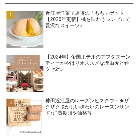
近江屋洋菓子店噂の「もも」ゲット
【2026年更新】桃を味わうシンプルで
贅沢なスイーツ♪
【2024年】帝国ホテルのアフタヌーン
ティーがやはりオススメな理由★と難
クセ2つ
神田近江屋のレーズンビスクウィ★ザ
クザク懐かしい味わいのレーズンサン
ド♪消費期限や価格等