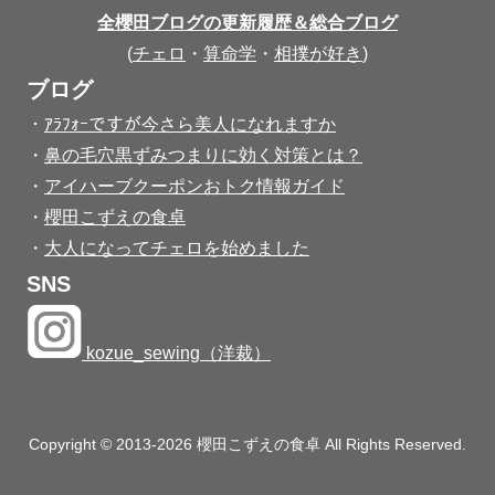
全櫻田ブログの更新履歴＆総合ブログ
(
チェロ
・
算命学
・
相撲が好き
)
ブログ
・
ｱﾗﾌｫｰですが今さら美人になれますか
・
鼻の毛穴黒ずみつまりに効く対策とは？
・
アイハーブクーポンおトク情報ガイド
・
櫻田こずえの食卓
・
大人になってチェロを始めました
SNS
kozue_sewing（洋裁）
Copyright © 2013-2026 櫻田こずえの食卓 All Rights Reserved.