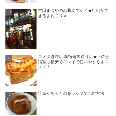
神田まつやのお蕎麦でシメ★行列がで
きるよねこりゃ
コメダ珈琲店 新宿靖国通り店★上の会
議室は格安でキレイで使いやすくオス
スメ！
汁気があるものをラップで包む方法