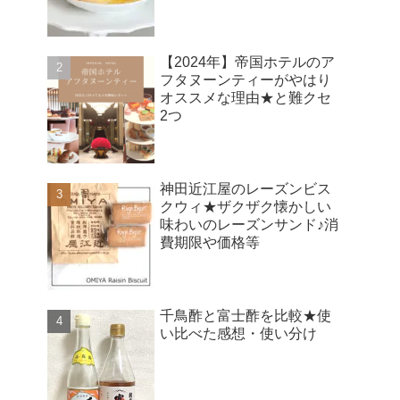
【2024年】帝国ホテルのア
フタヌーンティーがやはり
オススメな理由★と難クセ
2つ
神田近江屋のレーズンビス
クウィ★ザクザク懐かしい
味わいのレーズンサンド♪消
費期限や価格等
千鳥酢と富士酢を比較★使
い比べた感想・使い分け