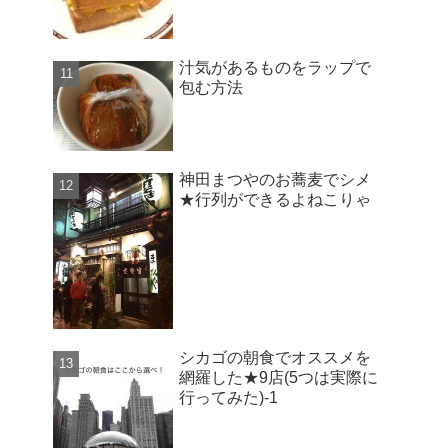
汁気があるものをラップで
包む方法
神田まつやのお蕎麦でシメ
★行列ができるよねこりゃ
シカゴの朝食でオススメを
網羅した★9店(5つは実際に
行ってみた)-1