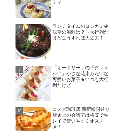
ティー
ランチタイムのヨシカミ＠
浅草の混雑は？→大行列だ
けどこうすれば大丈夫！
「オードリー」の「グレイ
シア」小さな花束みたいな
可愛いお菓子★いつも大行
列だけど
コメダ珈琲店 新宿靖国通り
店★上の会議室は格安でキ
レイで使いやすくオスス
メ！