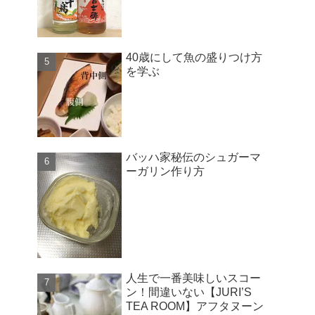
40歳にして魚の盛りつけ方
を学ぶ
バッハ家秘伝のシュガーマ
ーガリン作り方
人生で一番美味しいスコー
ン！間違いない【JURI’S
TEA ROOM】アフタヌーン