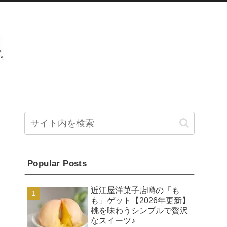
Popular Posts
近江屋洋菓子店噂の「も
も」ゲット【2026年更新】
桃を味わうシンプルで贅沢
なスイーツ♪