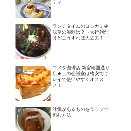
ティー
ランチタイムのヨシカミ＠
浅草の混雑は？→大行列だ
けどこうすれば大丈夫！
コメダ珈琲店 新宿靖国通り
店★上の会議室は格安でキ
レイで使いやすくオスス
メ！
汁気があるものをラップで
包む方法