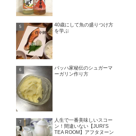
40歳にして魚の盛りつけ方
を学ぶ
バッハ家秘伝のシュガーマ
ーガリン作り方
人生で一番美味しいスコー
ン！間違いない【JURI’S
TEA ROOM】アフタヌーン