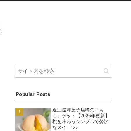
Popular Posts
近江屋洋菓子店噂の「も
も」ゲット【2026年更新】
桃を味わうシンプルで贅沢
なスイーツ♪