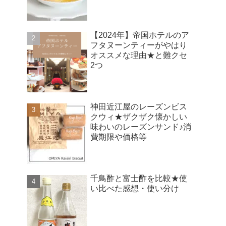
【2024年】帝国ホテルのア
フタヌーンティーがやはり
オススメな理由★と難クセ
2つ
神田近江屋のレーズンビス
クウィ★ザクザク懐かしい
味わいのレーズンサンド♪消
費期限や価格等
千鳥酢と富士酢を比較★使
い比べた感想・使い分け