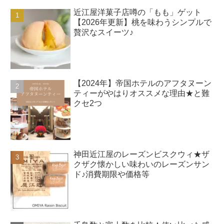
近江屋洋菓子店噂の「もも」ゲット
【2026年更新】桃を味わうシンプルで
贅沢なスイーツ♪
【2024年】帝国ホテルのアフタヌーン
ティーがやはりオススメな理由★と難
クセ2つ
神田近江屋のレーズンビスクウィ★ザ
クザク懐かしい味わいのレーズンサン
ド♪消費期限や価格等