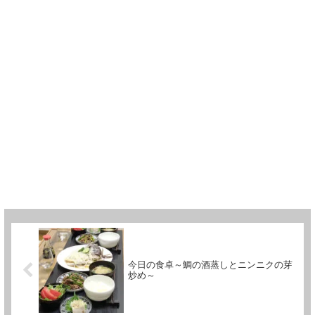
今日の食卓～鯛の酒蒸しとニンニクの芽
炒め～