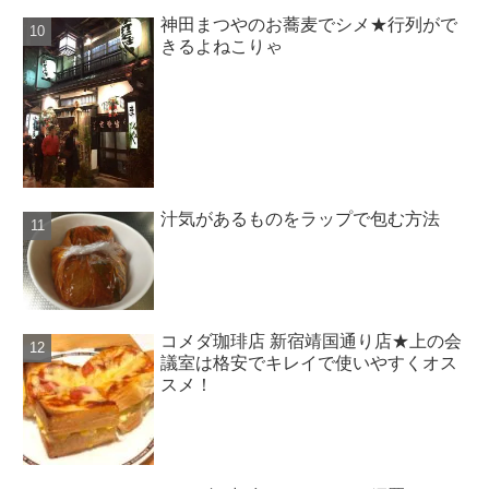
神田まつやのお蕎麦でシメ★行列がで
きるよねこりゃ
汁気があるものをラップで包む方法
コメダ珈琲店 新宿靖国通り店★上の会
議室は格安でキレイで使いやすくオス
スメ！