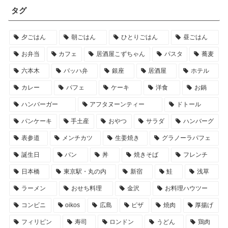
タグ
夕ごはん
朝ごはん
ひとりごはん
昼ごはん
お弁当
カフェ
居酒屋こずちゃん
パスタ
蕎麦
六本木
バッハ弁
銀座
居酒屋
ホテル
カレー
パフェ
ケーキ
洋食
お鍋
ハンバーガー
アフタヌーンティー
ドトール
パンケーキ
手土産
おやつ
サラダ
ハンバーグ
表参道
メンチカツ
生姜焼き
グラノーラパフェ
誕生日
パン
丼
焼きそば
フレンチ
日本橋
東京駅・丸の内
新宿
鮭
浅草
ラーメン
おせち料理
金沢
お料理ハウツー
コンビニ
oikos
広島
ピザ
焼肉
厚揚げ
フィリピン
寿司
ロンドン
うどん
鶏肉