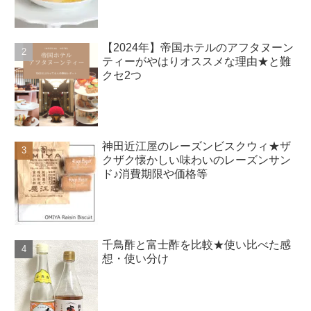
【2024年】帝国ホテルのアフタヌーン
ティーがやはりオススメな理由★と難
クセ2つ
神田近江屋のレーズンビスクウィ★ザ
クザク懐かしい味わいのレーズンサン
ド♪消費期限や価格等
千鳥酢と富士酢を比較★使い比べた感
想・使い分け