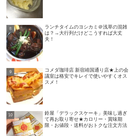
ランチタイムのヨシカミ＠浅草の混雑
は？→大行列だけどこうすれば大丈
夫！
コメダ珈琲店 新宿靖国通り店★上の会
議室は格安でキレイで使いやすくオス
スメ！
鈴屋「デラックスケーキ」美味し過ぎ
て再お取り寄せ★カロリー・賞味期
限・お値段・送料がおトクな注文方法