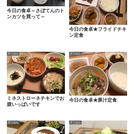
今日の食卓～さぼてんのト
ンカツを買って～
今日の食卓★フライドチキ
ン定食
夕ごはん
夕ごはん
ミネストローネチキンでお
今日の食卓★豚汁定食
腹いっぱいです
夕ごはん
夕ごはん