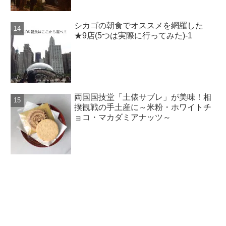
シカゴの朝食でオススメを網羅した
★9店(5つは実際に行ってみた)-1
両国国技堂「土俵サブレ」が美味！相
撲観戦の手土産に～米粉・ホワイトチ
ョコ・マカダミアナッツ～