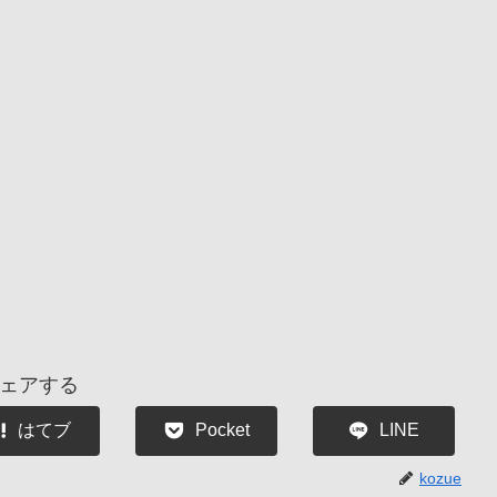
ェアする
はてブ
Pocket
LINE
kozue