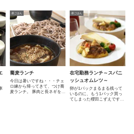
昼ごはん
昼ごはん
エ
蕎麦ランチ
在宅勤務ランチ～スパニ
ッシュオムレツ～
今日は暑いですね・・・チェ
ロ練から帰ってきて、つけ蕎
車
卵が1パックまるまる残って
麦ランチ。 豚肉と長ネギを
あ
いるのに、もう1パック買っ
炒...
てしまった櫻田こずえです、
皆...