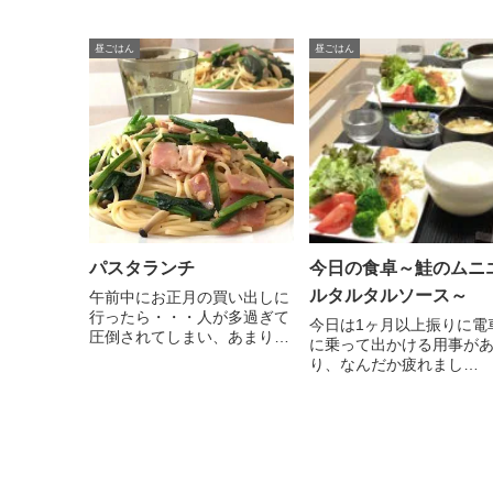
昼ごはん
昼ごはん
パスタランチ
今日の食卓～鮭のムニ
ルタルタルソース～
午前中にお正月の買い出しに
行ったら・・・人が多過ぎて
今日は1ヶ月以上振りに電
圧倒されてしまい、あまり買
に乗って出かける用事が
え...
り、なんだか疲れまし
た・・・や...