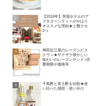
【2024年】帝国ホテルのア
フタヌーンティーがやはり
オススメな理由★と難クセ
2つ
神田近江屋のレーズンビス
クウィ★ザクザク懐かしい
味わいのレーズンサンド♪消
費期限や価格等
千鳥酢と富士酢を比較★使
い比べた感想・使い分け