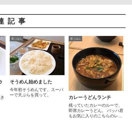
連記事
昼ごはん
昼ごはん
そうめん始めました
ラ
今年初そうめんです。スーパ
ーで天ぷらを買って。
カレーうどんランチ
焼き
残っていたカレーのルーで、
即席カレーうどん。 バッハ君
もお気に入りのこちらのレ
シ...