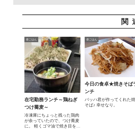
関
昼ごはん
昼ごはん
今日の食卓★焼きそば
ンチ
在宅勤務ランチ～鶏ねぎ
バッハ君が作ってくれた
そば♪ 幸せなり。
つけ蕎麦～
冷凍庫にちょっと残った鶏肉
が余っていたので、つけ蕎麦
に。 軽くゴマ油で焼き目を
つ...