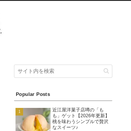
Popular Posts
近江屋洋菓子店噂の「も
も」ゲット【2026年更新】
桃を味わうシンプルで贅沢
なスイーツ♪