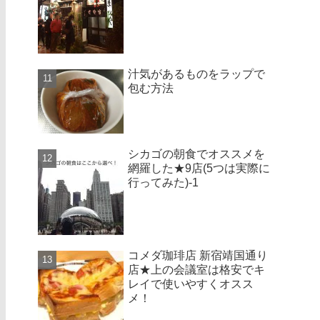
汁気があるものをラップで
包む方法
シカゴの朝食でオススメを
網羅した★9店(5つは実際に
行ってみた)-1
コメダ珈琲店 新宿靖国通り
店★上の会議室は格安でキ
レイで使いやすくオスス
メ！