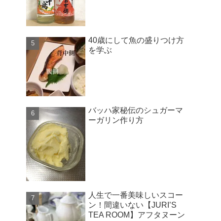
40歳にして魚の盛りつけ方
を学ぶ
バッハ家秘伝のシュガーマ
ーガリン作り方
人生で一番美味しいスコー
ン！間違いない【JURI’S
TEA ROOM】アフタヌーン