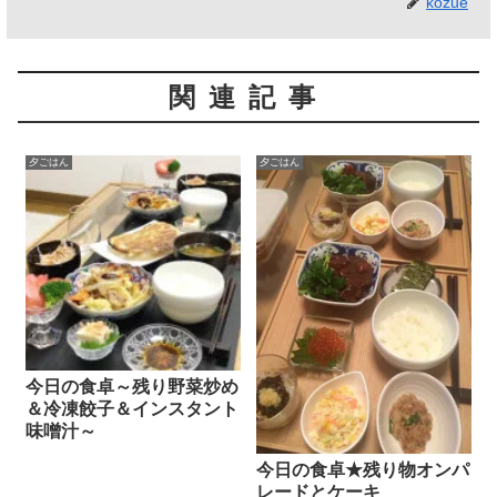
kozue
関連記事
夕ごはん
夕ごはん
今日の食卓～残り野菜炒め
＆冷凍餃子＆インスタント
味噌汁～
今日の食卓★残り物オンパ
レードとケーキ