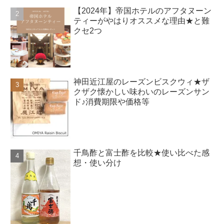
【2024年】帝国ホテルのアフタヌーン
ティーがやはりオススメな理由★と難
クセ2つ
神田近江屋のレーズンビスクウィ★ザ
クザク懐かしい味わいのレーズンサン
ド♪消費期限や価格等
千鳥酢と富士酢を比較★使い比べた感
想・使い分け