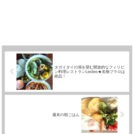
タガイタイの湖を望む開放的なフィリピ
ン料理レストランLeslies★名物ブラロは
絶品！
週末の朝ごはん