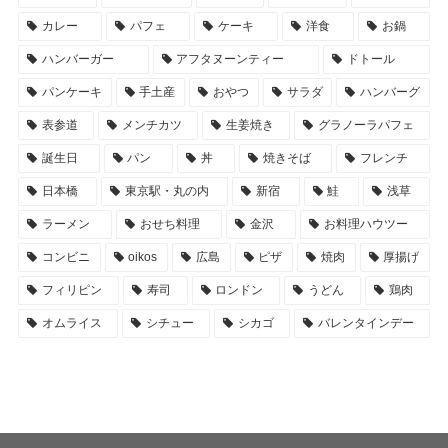
カレー
パフェ
ケーキ
洋食
お鍋
ハンバーガー
アフタヌーンティー
ドトール
パンケーキ
手土産
おやつ
サラダ
ハンバーグ
表参道
メンチカツ
生姜焼き
グラノーラパフェ
誕生日
パン
丼
焼きそば
フレンチ
日本橋
東京駅・丸の内
新宿
鮭
浅草
ラーメン
おせち料理
金沢
お料理ハウツー
コンビニ
oikos
広島
ピザ
焼肉
厚揚げ
フィリピン
寿司
ロンドン
うどん
鶏肉
オムライス
シチュー
シカゴ
バレンタインデー