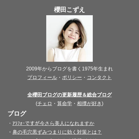
櫻田こずえ
2009年からブログを書く1975年生まれ
プロフィール
・
ポリシー
・
コンタクト
全櫻田ブログの更新履歴＆総合ブログ
(
チェロ
・
算命学
・
相撲が好き
)
ブログ
・
ｱﾗﾌｫｰですが今さら美人になれますか
・
鼻の毛穴黒ずみつまりに効く対策とは？