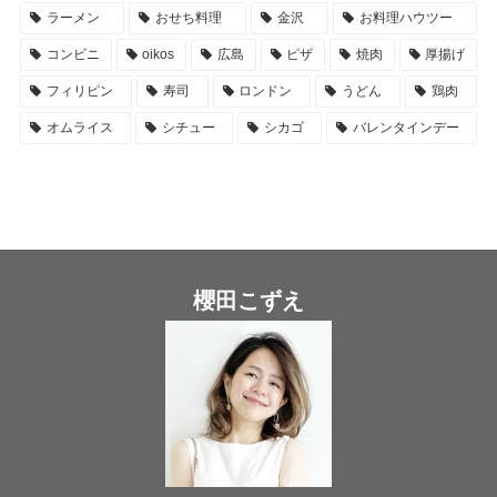
ラーメン
おせち料理
金沢
お料理ハウツー
コンビニ
oikos
広島
ピザ
焼肉
厚揚げ
フィリピン
寿司
ロンドン
うどん
鶏肉
オムライス
シチュー
シカゴ
バレンタインデー
櫻田こずえ