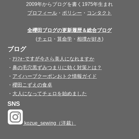
2009年からブログを書く1975年生まれ
プロフィール
・
ポリシー
・
コンタクト
全櫻田ブログの更新履歴＆総合ブログ
(
チェロ
・
算命学
・
相撲が好き
)
ブログ
・
ｱﾗﾌｫｰですが今さら美人になれますか
・
鼻の毛穴黒ずみつまりに効く対策とは？
・
アイハーブクーポンおトク情報ガイド
・
櫻田こずえの食卓
・
大人になってチェロを始めました
SNS
kozue_sewing（洋裁）