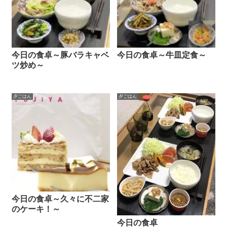
今日の食卓～豚バラキャベ
今日の食卓～牛皿定食～
ツ炒め～
夕ごはん
夕ごはん
今日の食卓～久々に不二家
のケーキ！～
今日の食卓