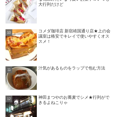
大行列だけど
コメダ珈琲店 新宿靖国通り店★上の会
議室は格安でキレイで使いやすくオス
スメ！
汁気があるものをラップで包む方法
神田まつやのお蕎麦でシメ★行列がで
きるよねこりゃ