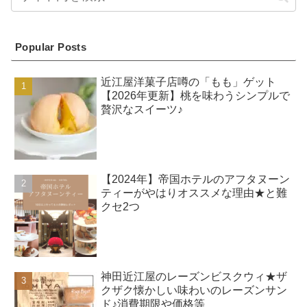
Popular Posts
近江屋洋菓子店噂の「もも」ゲット
【2026年更新】桃を味わうシンプルで
贅沢なスイーツ♪
【2024年】帝国ホテルのアフタヌーン
ティーがやはりオススメな理由★と難
クセ2つ
神田近江屋のレーズンビスクウィ★ザ
クザク懐かしい味わいのレーズンサン
ド♪消費期限や価格等