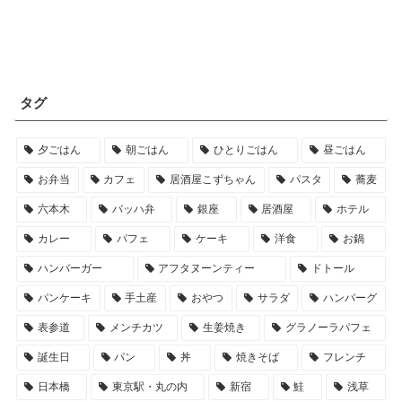
タグ
夕ごはん
朝ごはん
ひとりごはん
昼ごはん
お弁当
カフェ
居酒屋こずちゃん
パスタ
蕎麦
六本木
バッハ弁
銀座
居酒屋
ホテル
カレー
パフェ
ケーキ
洋食
お鍋
ハンバーガー
アフタヌーンティー
ドトール
パンケーキ
手土産
おやつ
サラダ
ハンバーグ
表参道
メンチカツ
生姜焼き
グラノーラパフェ
誕生日
パン
丼
焼きそば
フレンチ
日本橋
東京駅・丸の内
新宿
鮭
浅草