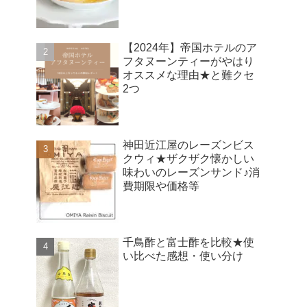
【2024年】帝国ホテルのア
フタヌーンティーがやはり
オススメな理由★と難クセ
2つ
神田近江屋のレーズンビス
クウィ★ザクザク懐かしい
味わいのレーズンサンド♪消
費期限や価格等
千鳥酢と富士酢を比較★使
い比べた感想・使い分け