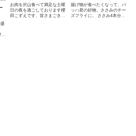
お肉を沢山食べて満足な土曜
揚げ物が食べたくなって、バ
ー
日の夜を過ごしております櫻
ッハ君の好物、ささみのチー
田こずえです、皆さまごきげ
ズフライに。 ささみ4本分
ん...
で...
菜盛
で
けの