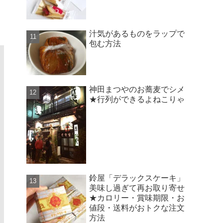
汁気があるものをラップで
包む方法
神田まつやのお蕎麦でシメ
★行列ができるよねこりゃ
鈴屋「デラックスケーキ」
美味し過ぎて再お取り寄せ
★カロリー・賞味期限・お
値段・送料がおトクな注文
方法