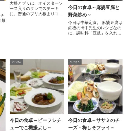
大根とブリは、オイスターソ
今日の食卓～麻婆豆腐と
ース入りのタレでステーキ
に。普通のブリ大根よりコク
野菜炒め～
ムチ
があ...
冷麺
今日は中華定食。 麻婆豆腐は
鉄板の田中先生のレシピなの
に、調味料「豆鼓」を入れ
過...
夕ごはん
夕ごはん
今日の食卓～ビーフシチ
今日の食卓～ササミのチ
ューでご機嫌よし～
ーズ・梅しそフライ～