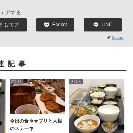
ェアする
はてブ
Pocket
LINE
kozue
連記事
夕ごはん
夕ごはん
今日の食卓★ブリと大根
のステーキ