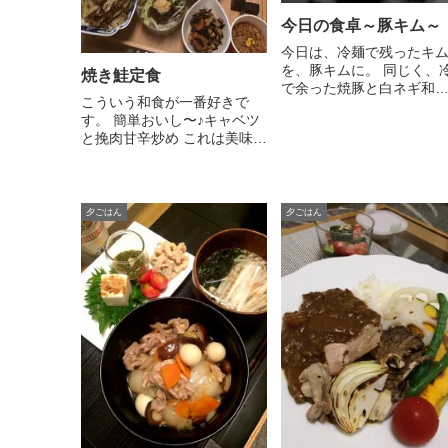
今日の食卓～豚キム～
今日は、冷麺で残ったキ
を、豚キムに。 同じく、
焼き鮭定食
で余った焼豚と白ネギ和
こういう和食が一番好きで
え、...
す。 簡単おいし〜♪キャベツ
と挽肉甘辛炒め これは美味
し...
夕ごはん
夕ごはん