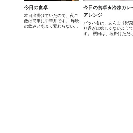
今日の食卓
今日の食卓★冷凍カレ
アレンジ
本日出掛けていたので、夜ご
飯は簡単に中華丼です。 昨晩
バッハ君は、あんまり野
の飲みとあまり変わらない
り過ぎは嬉しくないよう
付...
す。 櫻田は、塩掛けただ
焼...