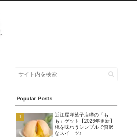
Popular Posts
近江屋洋菓子店噂の「も
も」ゲット【2026年更新】
桃を味わうシンプルで贅沢
なスイーツ♪