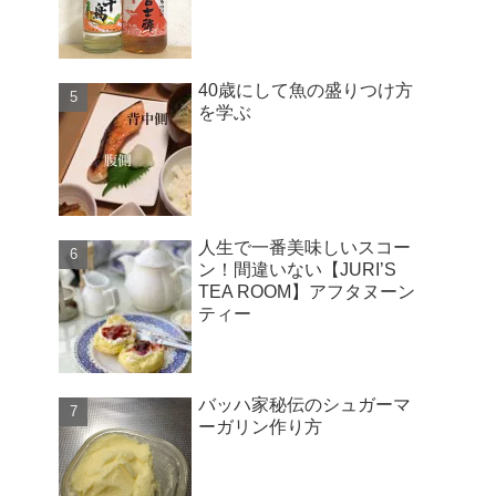
40歳にして魚の盛りつけ方
を学ぶ
人生で一番美味しいスコー
ン！間違いない【JURI’S
TEA ROOM】アフタヌーン
ティー
バッハ家秘伝のシュガーマ
ーガリン作り方