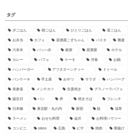
タグ
夕ごはん
朝ごはん
ひとりごはん
昼ごはん
お弁当
カフェ
居酒屋こずちゃん
パスタ
蕎麦
六本木
バッハ弁
銀座
居酒屋
ホテル
カレー
パフェ
ケーキ
洋食
お鍋
ハンバーガー
アフタヌーンティー
ドトール
パンケーキ
手土産
おやつ
サラダ
ハンバーグ
表参道
メンチカツ
生姜焼き
グラノーラパフェ
誕生日
パン
丼
焼きそば
フレンチ
日本橋
東京駅・丸の内
新宿
鮭
浅草
ラーメン
おせち料理
金沢
お料理ハウツー
コンビニ
oikos
広島
ピザ
焼肉
厚揚げ