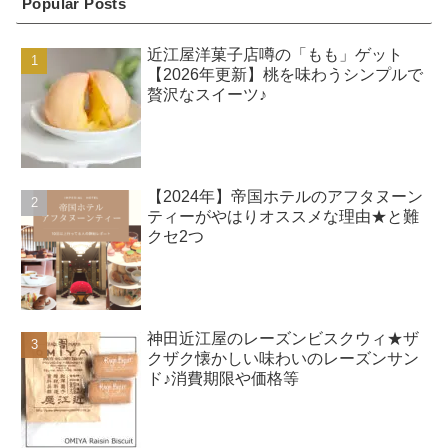
Popular Posts
近江屋洋菓子店噂の「もも」ゲット
【2026年更新】桃を味わうシンプルで
贅沢なスイーツ♪
【2024年】帝国ホテルのアフタヌーン
ティーがやはりオススメな理由★と難
クセ2つ
神田近江屋のレーズンビスクウィ★ザ
クザク懐かしい味わいのレーズンサン
ド♪消費期限や価格等