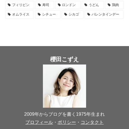
フィリピン
寿司
ロンドン
うどん
鶏肉
オムライス
シチュー
シカゴ
バレンタインデー
櫻田こずえ
2009年からブログを書く1975年生まれ
プロフィール
・
ポリシー
・
コンタクト