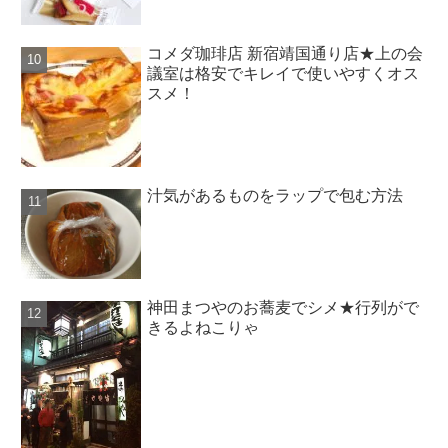
コメダ珈琲店 新宿靖国通り店★上の会
議室は格安でキレイで使いやすくオス
スメ！
汁気があるものをラップで包む方法
神田まつやのお蕎麦でシメ★行列がで
きるよねこりゃ