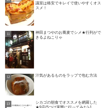
議室は格安でキレイで使いやすくオス
スメ！
神田まつやのお蕎麦でシメ★行列がで
きるよねこりゃ
汁気があるものをラップで包む方法
シカゴの朝食でオススメを網羅した
★9店(5つは実際に行ってみた)-1