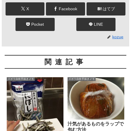
X
Facebook
はてブ
Pocket
LINE
kozue
関連記事
ズボラ自炊手抜きメモ
ズボラ自炊手抜きメモ
汁気があるものをラップで
包む方法