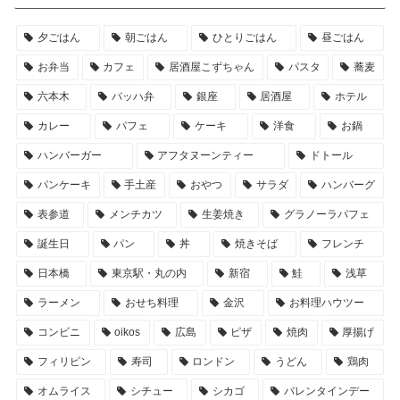
夕ごはん
朝ごはん
ひとりごはん
昼ごはん
お弁当
カフェ
居酒屋こずちゃん
パスタ
蕎麦
六本木
バッハ弁
銀座
居酒屋
ホテル
カレー
パフェ
ケーキ
洋食
お鍋
ハンバーガー
アフタヌーンティー
ドトール
パンケーキ
手土産
おやつ
サラダ
ハンバーグ
表参道
メンチカツ
生姜焼き
グラノーラパフェ
誕生日
パン
丼
焼きそば
フレンチ
日本橋
東京駅・丸の内
新宿
鮭
浅草
ラーメン
おせち料理
金沢
お料理ハウツー
コンビニ
oikos
広島
ピザ
焼肉
厚揚げ
フィリピン
寿司
ロンドン
うどん
鶏肉
オムライス
シチュー
シカゴ
バレンタインデー