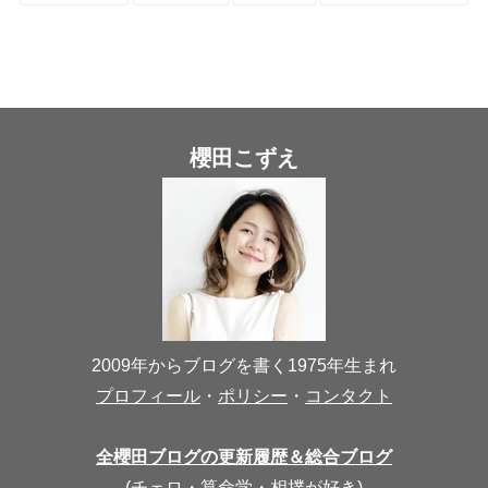
櫻田こずえ
2009年からブログを書く1975年生まれ
プロフィール
・
ポリシー
・
コンタクト
全櫻田ブログの更新履歴＆総合ブログ
(
チェロ
・
算命学
・
相撲が好き
)