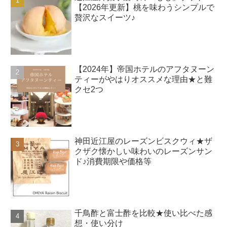
【2026年更新】桃を味わうシンプルで
贅沢なスイーツ♪
【2024年】帝国ホテルのアフタヌーン
ティーがやはりオススメな理由★と難
クセ2つ
神田近江屋のレーズンビスクウィ★ザ
クザク懐かしい味わいのレーズンサン
ド♪消費期限や価格等
千鳥酢と富士酢を比較★使い比べた感
想・使い分け