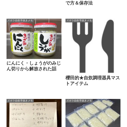
で方＆保存法
ズボラ自炊手抜きメモ
ズボラ自炊手抜きメモ
にんにく・しょうがのみじ
ん切りから解放された話
櫻田的★自炊調理器具マス
トアイテム
ズボラ自炊手抜きメモ
ズボラ自炊手抜きメモ