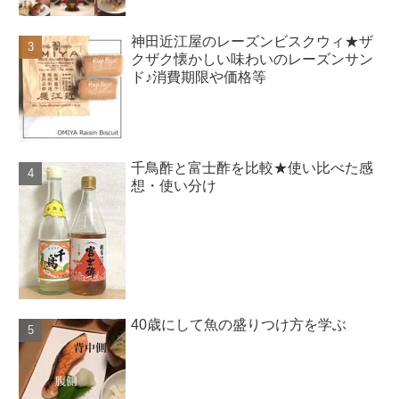
神田近江屋のレーズンビスクウィ★ザ
クザク懐かしい味わいのレーズンサン
ド♪消費期限や価格等
千鳥酢と富士酢を比較★使い比べた感
想・使い分け
40歳にして魚の盛りつけ方を学ぶ