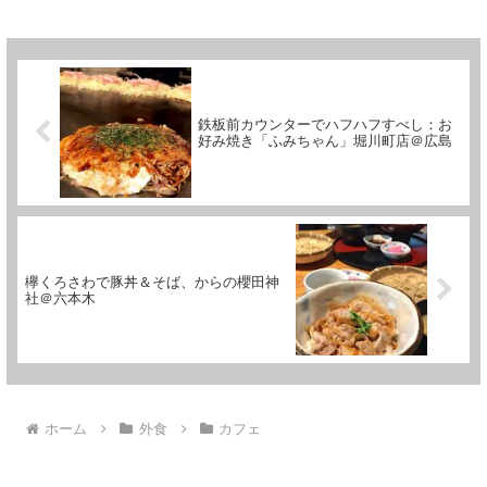
鉄板前カウンターでハフハフすべし：お
好み焼き「ふみちゃん」堀川町店＠広島
欅くろさわで豚丼＆そば、からの櫻田神
社＠六本木
ホーム
外食
カフェ