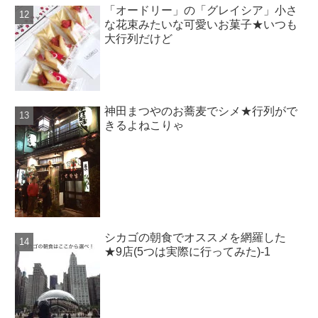
「オードリー」の「グレイシア」小さ
な花束みたいな可愛いお菓子★いつも
大行列だけど
神田まつやのお蕎麦でシメ★行列がで
きるよねこりゃ
シカゴの朝食でオススメを網羅した
★9店(5つは実際に行ってみた)-1