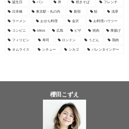
誕生日
パン
丼
焼きそば
フレンチ
日本橋
東京駅・丸の内
新宿
鮭
浅草
ラーメン
おせち料理
金沢
お料理ハウツー
コンビニ
oikos
広島
ピザ
焼肉
厚揚げ
フィリピン
寿司
ロンドン
うどん
鶏肉
オムライス
シチュー
シカゴ
バレンタインデー
櫻田こずえ