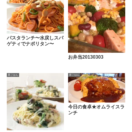
パスタランチ〜水戻しスパ
ゲティでナポリタン〜
お弁当20130303
昼ごはん
昼ごはん
今日の食卓★オムライスラ
ンチ