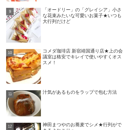
「オードリー」の「グレイシア」小さ
な花束みたいな可愛いお菓子★いつも
大行列だけど
コメダ珈琲店 新宿靖国通り店★上の会
議室は格安でキレイで使いやすくオス
スメ！
汁気があるものをラップで包む方法
神田まつやのお蕎麦でシメ★行列がで