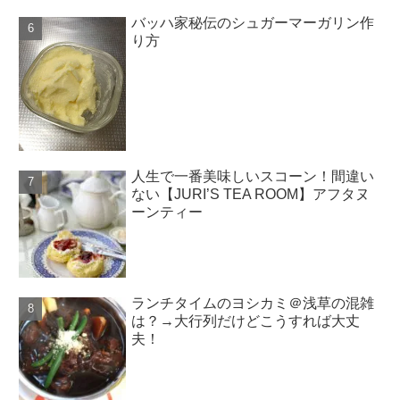
バッハ家秘伝のシュガーマーガリン作
り方
人生で一番美味しいスコーン！間違い
ない【JURI’S TEA ROOM】アフタヌ
ーンティー
ランチタイムのヨシカミ＠浅草の混雑
は？→大行列だけどこうすれば大丈
夫！