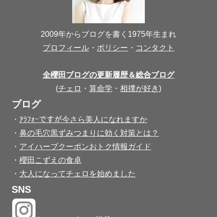
2009年からブログを書く1975年生まれ
プロフィール
・
ポリシー
・
コンタクト
全櫻田ブログの更新履歴＆総合ブログ
(
チェロ
・
算命学
・
相撲が好き
)
ブログ
・
ｱﾗﾌｫｰですが今さら美人になれますか
・
鼻の毛穴黒ずみつまりに効く対策とは？
・
アイハーブクーポンおトク情報ガイド
・
櫻田こずえの食卓
・
大人になってチェロを始めました
SNS