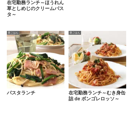
在宅勤務ランチ～ほうれん
草としめじのクリームパス
タ～
昼ごはん
昼ごはん
パスタランチ
在宅勤務ランチ～むき身缶
詰 de ボンゴレロッソ～