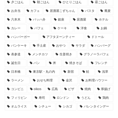
夕ごはん
朝ごはん
ひとりごはん
昼ごはん
お弁当
カフェ
居酒屋こずちゃん
パスタ
蕎麦
六本木
バッハ弁
銀座
居酒屋
ホテル
カレー
パフェ
ケーキ
洋食
お鍋
ハンバーガー
アフタヌーンティー
ドトール
パンケーキ
手土産
おやつ
サラダ
ハンバーグ
表参道
メンチカツ
生姜焼き
グラノーラパフェ
誕生日
パン
丼
焼きそば
フレンチ
日本橋
東京駅・丸の内
新宿
鮭
浅草
ラーメン
おせち料理
金沢
お料理ハウツー
コンビニ
oikos
広島
ピザ
焼肉
厚揚げ
フィリピン
寿司
ロンドン
うどん
鶏肉
オムライス
シチュー
シカゴ
バレンタインデー