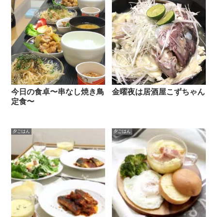
今日の食卓〜串なし焼き鳥
金曜夜は居酒屋こずちゃん
定食〜
夕ごはん
夕ごはん