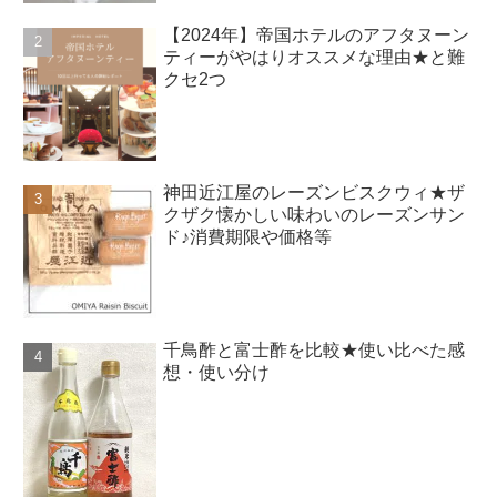
【2024年】帝国ホテルのアフタヌーン
ティーがやはりオススメな理由★と難
クセ2つ
神田近江屋のレーズンビスクウィ★ザ
クザク懐かしい味わいのレーズンサン
ド♪消費期限や価格等
千鳥酢と富士酢を比較★使い比べた感
想・使い分け