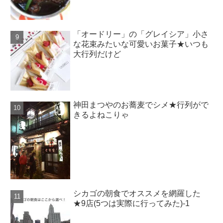
「オードリー」の「グレイシア」小さ
な花束みたいな可愛いお菓子★いつも
大行列だけど
神田まつやのお蕎麦でシメ★行列がで
きるよねこりゃ
シカゴの朝食でオススメを網羅した
★9店(5つは実際に行ってみた)-1