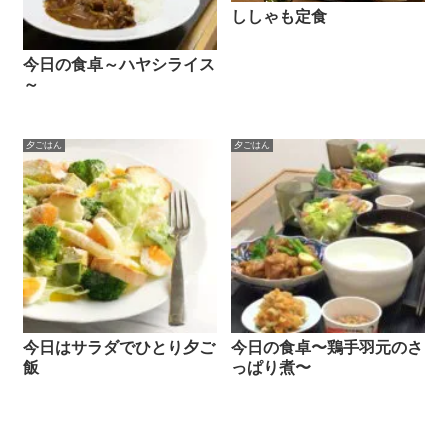
ししゃも定食
今日の食卓～ハヤシライス
～
夕ごはん
夕ごはん
今日はサラダでひとり夕ご
今日の食卓〜鶏手羽元のさ
飯
っぱり煮〜