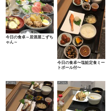
今日の食卓～居酒屋こずち
ゃん～
今日の食卓〜塩鮭定食ミー
トボール付〜
夕ごはん
夕ごはん