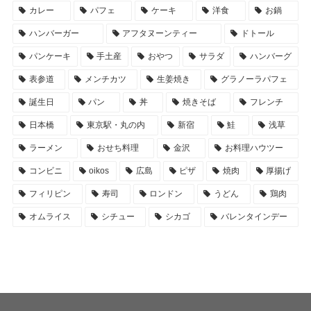
カレー
パフェ
ケーキ
洋食
お鍋
ハンバーガー
アフタヌーンティー
ドトール
パンケーキ
手土産
おやつ
サラダ
ハンバーグ
表参道
メンチカツ
生姜焼き
グラノーラパフェ
誕生日
パン
丼
焼きそば
フレンチ
日本橋
東京駅・丸の内
新宿
鮭
浅草
ラーメン
おせち料理
金沢
お料理ハウツー
コンビニ
oikos
広島
ピザ
焼肉
厚揚げ
フィリピン
寿司
ロンドン
うどん
鶏肉
オムライス
シチュー
シカゴ
バレンタインデー