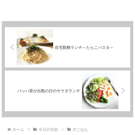
在宅勤務ランチ～たらこパスタ～
バッハ君が出勤の日のサラダランチ
ホーム
今日の自炊
夕ごはん