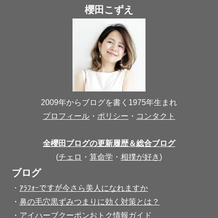
櫻田こずえ
2009年からブログを書く1975年生まれ
プロフィール
・
ポリシー
・
コンタクト
全櫻田ブログの更新履歴＆総合ブログ
(
チェロ
・
算命学
・
相撲が好き
)
ブログ
・
ｱﾗﾌｫｰですが今さら美人になれますか
・
鼻の毛穴黒ずみつまりに効く対策とは？
・
アイハーブクーポンおトク情報ガイド