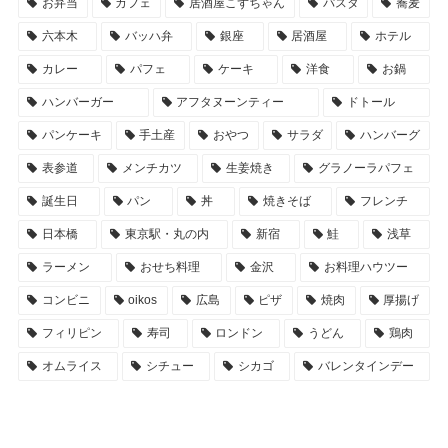
お弁当
カフェ
居酒屋こずちゃん
パスタ
蕎麦
六本木
バッハ弁
銀座
居酒屋
ホテル
カレー
パフェ
ケーキ
洋食
お鍋
ハンバーガー
アフタヌーンティー
ドトール
パンケーキ
手土産
おやつ
サラダ
ハンバーグ
表参道
メンチカツ
生姜焼き
グラノーラパフェ
誕生日
パン
丼
焼きそば
フレンチ
日本橋
東京駅・丸の内
新宿
鮭
浅草
ラーメン
おせち料理
金沢
お料理ハウツー
コンビニ
oikos
広島
ピザ
焼肉
厚揚げ
フィリピン
寿司
ロンドン
うどん
鶏肉
オムライス
シチュー
シカゴ
バレンタインデー