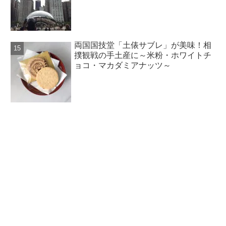
両国国技堂「土俵サブレ」が美味！相
撲観戦の手土産に～米粉・ホワイトチ
ョコ・マカダミアナッツ～