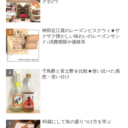
クセ2つ
神田近江屋のレーズンビスクウィ★ザ
クザク懐かしい味わいのレーズンサン
ド♪消費期限や価格等
千鳥酢と富士酢を比較★使い比べた感
想・使い分け
40歳にして魚の盛りつけ方を学ぶ