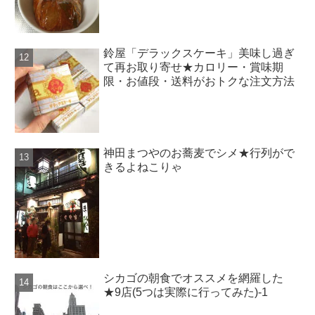
鈴屋「デラックスケーキ」美味し過ぎ
て再お取り寄せ★カロリー・賞味期
限・お値段・送料がおトクな注文方法
神田まつやのお蕎麦でシメ★行列がで
きるよねこりゃ
シカゴの朝食でオススメを網羅した
★9店(5つは実際に行ってみた)-1