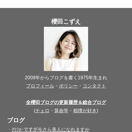
櫻田こずえ
2009年からブログを書く1975年生まれ
プロフィール
・
ポリシー
・
コンタクト
全櫻田ブログの更新履歴＆総合ブログ
(
チェロ
・
算命学
・
相撲が好き
)
ブログ
・
ｱﾗﾌｫｰですが今さら美人になれますか