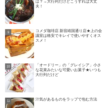
は？→大行列だけどこうすれば大丈
夫！
コメダ珈琲店 新宿靖国通り店★上の会
議室は格安でキレイで使いやすくオス
スメ！
「オードリー」の「グレイシア」小さ
な花束みたいな可愛いお菓子★いつも
大行列だけど
汁気があるものをラップで包む方法