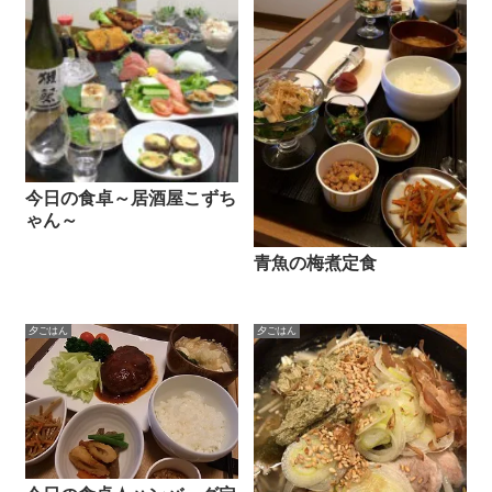
今日の食卓～居酒屋こずち
ゃん～
青魚の梅煮定食
夕ごはん
夕ごはん