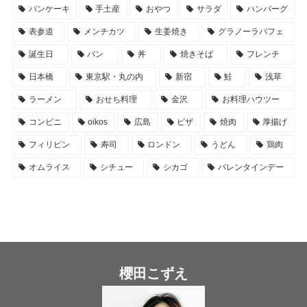
パンケーキ
手土産
おやつ
サラダ
ハンバーグ
表参道
メンチカツ
生姜焼き
グラノーラパフェ
誕生日
パン
丼
焼きそば
フレンチ
日本橋
東京駅・丸の内
新宿
鮭
浅草
ラーメン
おせち料理
金沢
お料理ハウツー
コンビニ
oikos
広島
ピザ
焼肉
厚揚げ
フィリピン
寿司
ロンドン
うどん
鶏肉
オムライス
シチュー
シカゴ
バレンタインデー
櫻田こずえ