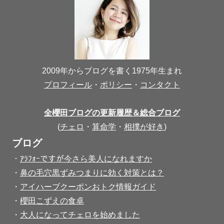
2009年からブログを書く1975年生まれ
プロフィール
・
ポリシー
・
コンタクト
全櫻田ブログの更新履歴＆総合ブログ
(
チェロ
・
算命学
・
相撲が好き
)
ブログ
・
ｱﾗﾌｫｰですが今さら美人になれますか
・
鼻の毛穴黒ずみつまりに効く対策とは？
・
アイハーブクーポンおトク情報ガイド
・
櫻田こずえの食卓
・
大人になってチェロを始めました