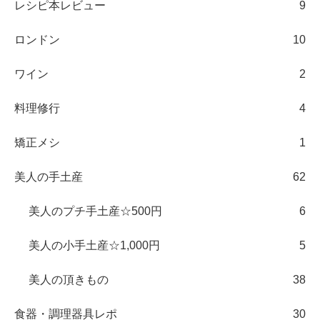
レシピ本レビュー
9
ロンドン
10
ワイン
2
料理修行
4
矯正メシ
1
美人の手土産
62
美人のプチ手土産☆500円
6
美人の小手土産☆1,000円
5
美人の頂きもの
38
食器・調理器具レポ
30