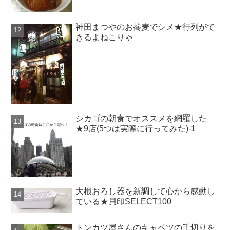
神田まつやのお蕎麦でシメ★行列がで
きるよねこりゃ
シカゴの朝食でオススメを網羅した
★9店(5つは実際に行ってみた)-1
大根おろし器を新調して心から感動し
ている★貝印SELECT100
トンカツ屋さんのキャベツの千切りを