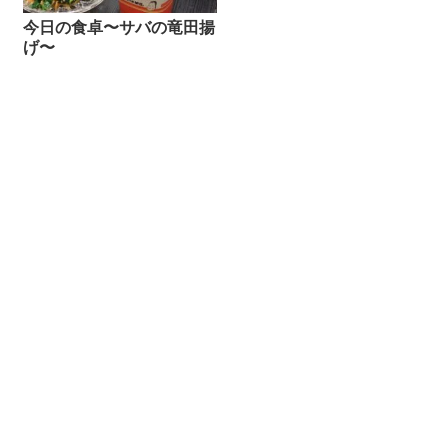
今日の食卓〜サバの竜田揚
げ〜