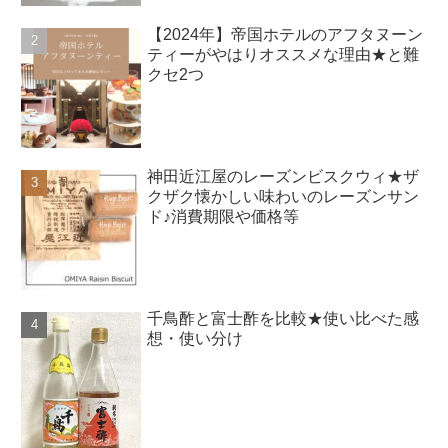
【2024年】帝国ホテルのアフタヌーン
ティーがやはりオススメな理由★と難
クセ2つ
神田近江屋のレーズンビスクウィ★ザ
クザク懐かしい味わいのレーズンサン
ド♪消費期限や価格等
千鳥酢と富士酢を比較★使い比べた感
想・使い分け