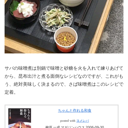
サバの味噌煮は別鍋で味噌と砂糖を火を入れて練りあげて
から、昆布出汁と煮る面倒なレシピなのですが、これがも
う、絶対美味しく決まるので、さば味噌煮はこのレシピで
定着。
ちゃんと作れる和食
posted with
ヨメレバ
柳原 一成 マガジンハウス 2006-09-30