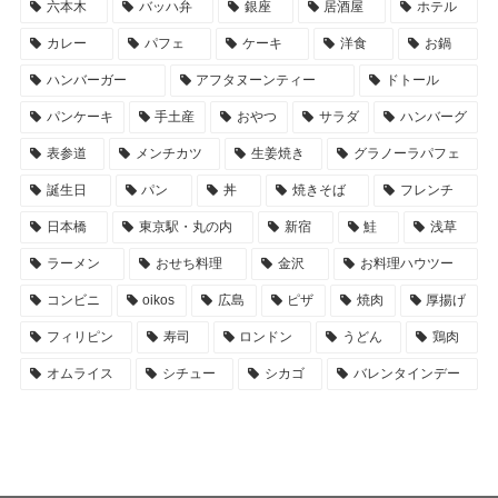
六本木
バッハ弁
銀座
居酒屋
ホテル
カレー
パフェ
ケーキ
洋食
お鍋
ハンバーガー
アフタヌーンティー
ドトール
パンケーキ
手土産
おやつ
サラダ
ハンバーグ
表参道
メンチカツ
生姜焼き
グラノーラパフェ
誕生日
パン
丼
焼きそば
フレンチ
日本橋
東京駅・丸の内
新宿
鮭
浅草
ラーメン
おせち料理
金沢
お料理ハウツー
コンビニ
oikos
広島
ピザ
焼肉
厚揚げ
フィリピン
寿司
ロンドン
うどん
鶏肉
オムライス
シチュー
シカゴ
バレンタインデー