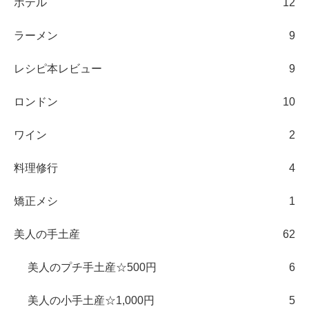
ホテル
12
ラーメン
9
レシピ本レビュー
9
ロンドン
10
ワイン
2
料理修行
4
矯正メシ
1
美人の手土産
62
美人のプチ手土産☆500円
6
美人の小手土産☆1,000円
5