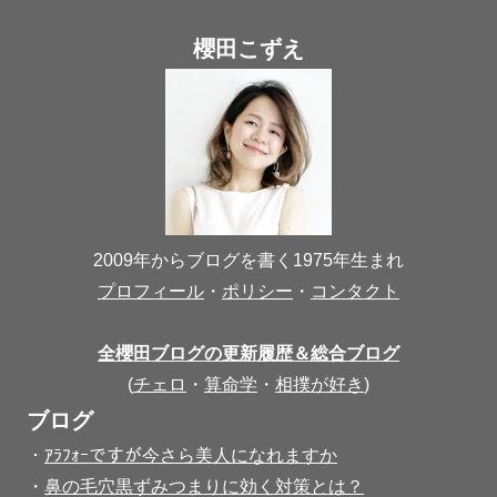
櫻田こずえ
2009年からブログを書く1975年生まれ
プロフィール
・
ポリシー
・
コンタクト
全櫻田ブログの更新履歴＆総合ブログ
(
チェロ
・
算命学
・
相撲が好き
)
ブログ
・
ｱﾗﾌｫｰですが今さら美人になれますか
・
鼻の毛穴黒ずみつまりに効く対策とは？