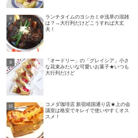
ランチタイムのヨシカミ＠浅草の混雑
は？→大行列だけどこうすれば大丈
夫！
「オードリー」の「グレイシア」小さ
な花束みたいな可愛いお菓子★いつも
大行列だけど
コメダ珈琲店 新宿靖国通り店★上の会
議室は格安でキレイで使いやすくオス
スメ！