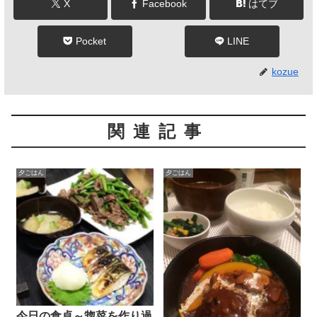
X
Facebook
はてブ
Pocket
LINE
kozue
関連記事
夕ごはん
夕ごはん
今日の食卓～惣菜を作り過