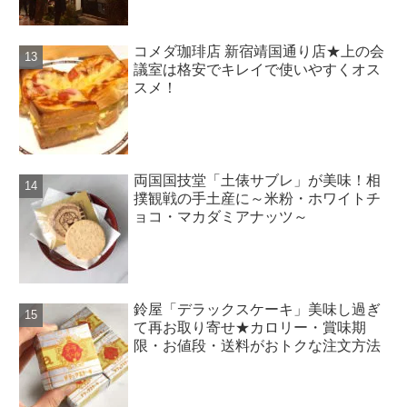
コメダ珈琲店 新宿靖国通り店★上の会
議室は格安でキレイで使いやすくオス
スメ！
両国国技堂「土俵サブレ」が美味！相
撲観戦の手土産に～米粉・ホワイトチ
ョコ・マカダミアナッツ～
鈴屋「デラックスケーキ」美味し過ぎ
て再お取り寄せ★カロリー・賞味期
限・お値段・送料がおトクな注文方法