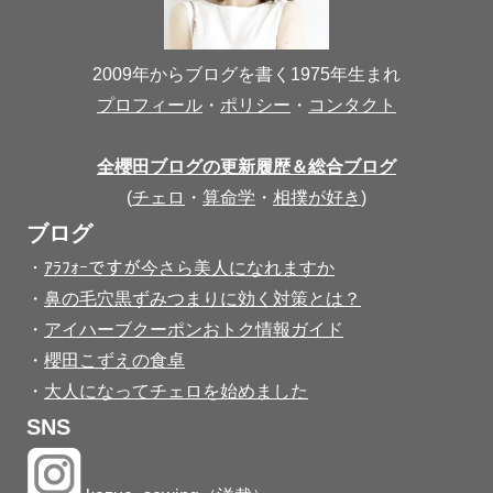
2009年からブログを書く1975年生まれ
プロフィール
・
ポリシー
・
コンタクト
全櫻田ブログの更新履歴＆総合ブログ
(
チェロ
・
算命学
・
相撲が好き
)
ブログ
・
ｱﾗﾌｫｰですが今さら美人になれますか
・
鼻の毛穴黒ずみつまりに効く対策とは？
・
アイハーブクーポンおトク情報ガイド
・
櫻田こずえの食卓
・
大人になってチェロを始めました
SNS