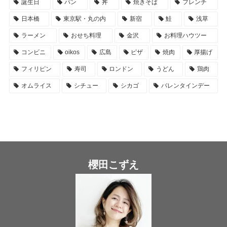
誕生日
パン
丼
焼きそば
フレンチ
日本橋
東京駅・丸の内
新宿
鮭
浅草
ラーメン
おせち料理
金沢
お料理ハウツー
コンビニ
oikos
広島
ピザ
焼肉
厚揚げ
フィリピン
寿司
ロンドン
うどん
鶏肉
オムライス
シチュー
シカゴ
バレンタインデー
櫻田こずえ