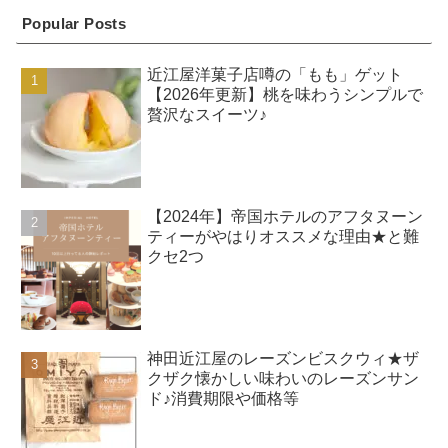
Popular Posts
近江屋洋菓子店噂の「もも」ゲット
【2026年更新】桃を味わうシンプルで
贅沢なスイーツ♪
【2024年】帝国ホテルのアフタヌーン
ティーがやはりオススメな理由★と難
クセ2つ
神田近江屋のレーズンビスクウィ★ザ
クザク懐かしい味わいのレーズンサン
ド♪消費期限や価格等