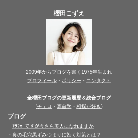
櫻田こずえ
2009年からブログを書く1975年生まれ
プロフィール
・
ポリシー
・
コンタクト
全櫻田ブログの更新履歴＆総合ブログ
(
チェロ
・
算命学
・
相撲が好き
)
ブログ
・
ｱﾗﾌｫｰですが今さら美人になれますか
・
鼻の毛穴黒ずみつまりに効く対策とは？