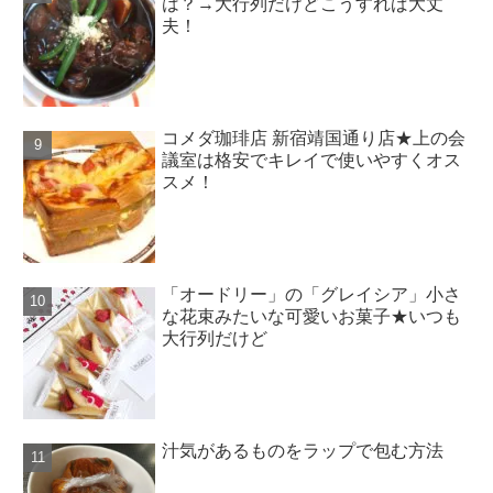
は？→大行列だけどこうすれば大丈
夫！
コメダ珈琲店 新宿靖国通り店★上の会
議室は格安でキレイで使いやすくオス
スメ！
「オードリー」の「グレイシア」小さ
な花束みたいな可愛いお菓子★いつも
大行列だけど
汁気があるものをラップで包む方法