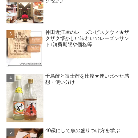
クセ2つ
神田近江屋のレーズンビスクウィ★ザ
クザク懐かしい味わいのレーズンサン
ド♪消費期限や価格等
千鳥酢と富士酢を比較★使い比べた感
想・使い分け
40歳にして魚の盛りつけ方を学ぶ