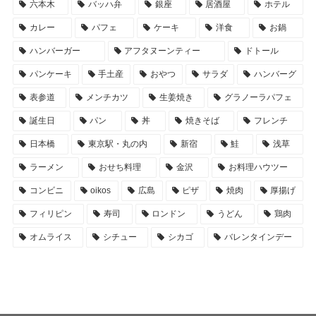
六本木
バッハ弁
銀座
居酒屋
ホテル
カレー
パフェ
ケーキ
洋食
お鍋
ハンバーガー
アフタヌーンティー
ドトール
パンケーキ
手土産
おやつ
サラダ
ハンバーグ
表参道
メンチカツ
生姜焼き
グラノーラパフェ
誕生日
パン
丼
焼きそば
フレンチ
日本橋
東京駅・丸の内
新宿
鮭
浅草
ラーメン
おせち料理
金沢
お料理ハウツー
コンビニ
oikos
広島
ピザ
焼肉
厚揚げ
フィリピン
寿司
ロンドン
うどん
鶏肉
オムライス
シチュー
シカゴ
バレンタインデー