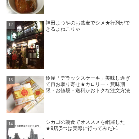
神田まつやのお蕎麦でシメ★行列がで
きるよねこりゃ
鈴屋「デラックスケーキ」美味し過ぎ
て再お取り寄せ★カロリー・賞味期
限・お値段・送料がおトクな注文方法
シカゴの朝食でオススメを網羅した
★9店(5つは実際に行ってみた)-1