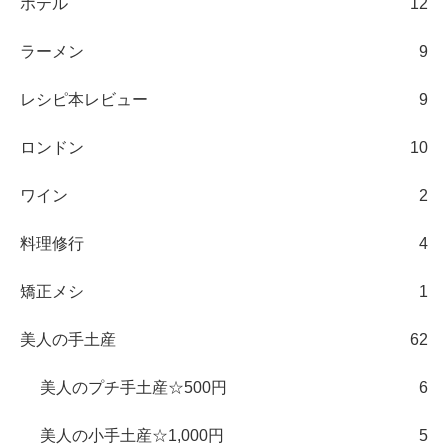
ホテル
12
ラーメン
9
レシピ本レビュー
9
ロンドン
10
ワイン
2
料理修行
4
矯正メシ
1
美人の手土産
62
美人のプチ手土産☆500円
6
美人の小手土産☆1,000円
5