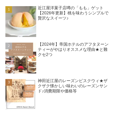
近江屋洋菓子店噂の「もも」ゲット
【2026年更新】桃を味わうシンプルで
贅沢なスイーツ♪
【2024年】帝国ホテルのアフタヌーン
ティーがやはりオススメな理由★と難
クセ2つ
神田近江屋のレーズンビスクウィ★ザ
クザク懐かしい味わいのレーズンサン
ド♪消費期限や価格等