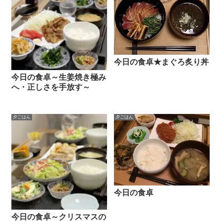
今日の食卓★まぐろ炙り丼
今日の食卓～生姜焼き極み
へ・正しさを手放す～
夕ごはん
夕ごはん
今日の食卓
今日の食卓～クリスマスの