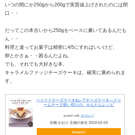
いつの間にか250gから200gで実質値上げされたのには閉
口・・
だってこの本古いから250gをベースに書いてあるんだも
ん・・
料理と違ってお菓子は精密に4/5にすればいいけど、
卵とかさぁ・・困るんだよね。
でも、それでも大好きな本。
キャラメルファッジチーズケーキは、確実に褒められま
す。
ベイクドチーズケーキ&レアチーズケーキ―クリ
ームチーズ使い切りの、かんたんレシピ
posted with
ヨメレバ
石橋 かおり 主婦の友社 2010-02-03
Amazon