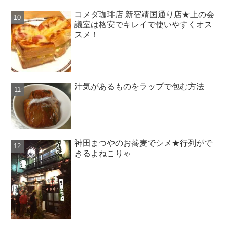
コメダ珈琲店 新宿靖国通り店★上の会
議室は格安でキレイで使いやすくオス
スメ！
汁気があるものをラップで包む方法
神田まつやのお蕎麦でシメ★行列がで
きるよねこりゃ