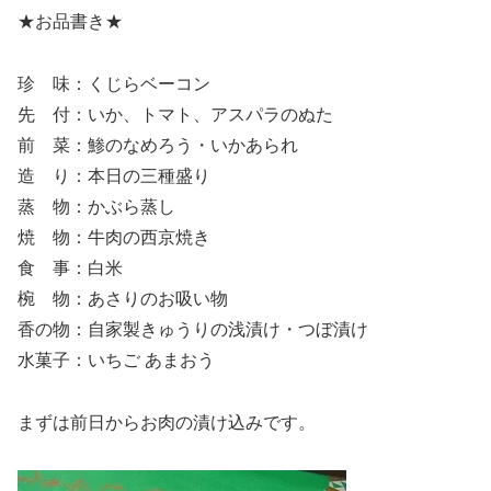
★お品書き★
珍 味：くじらベーコン
先 付：いか、トマト、アスパラのぬた
前 菜：鯵のなめろう・いかあられ
造 り：本日の三種盛り
蒸 物：かぶら蒸し
焼 物：牛肉の西京焼き
食 事：白米
椀 物：あさりのお吸い物
香の物：自家製きゅうりの浅漬け・つぼ漬け
水菓子：いちご あまおう
まずは前日からお肉の漬け込みです。