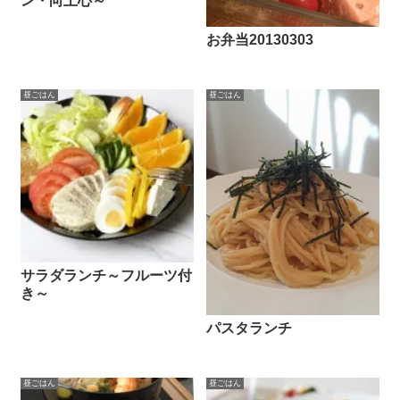
ン・向上心～
お弁当20130303
昼ごはん
昼ごはん
サラダランチ～フルーツ付
き～
パスタランチ
昼ごはん
昼ごはん