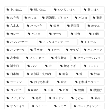
夕ごはん
朝ごはん
ひとりごはん
昼ごはん
お弁当
カフェ
居酒屋こずちゃん
パスタ
蕎麦
六本木
バッハ弁
銀座
居酒屋
ホテル
カレー
パフェ
ケーキ
洋食
お鍋
ハンバーガー
アフタヌーンティー
ドトール
パンケーキ
手土産
おやつ
サラダ
ハンバーグ
表参道
メンチカツ
生姜焼き
グラノーラパフェ
誕生日
パン
丼
焼きそば
フレンチ
日本橋
東京駅・丸の内
新宿
鮭
浅草
ラーメン
おせち料理
金沢
お料理ハウツー
コンビニ
oikos
広島
ピザ
焼肉
厚揚げ
フィリピン
寿司
ロンドン
うどん
鶏肉
オムライス
シチュー
シカゴ
バレンタインデー