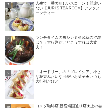
人生で一番美味しいスコーン！間違い
ない【JURI’S TEA ROOM】アフタヌ
ーンティー
ランチタイムのヨシカミ＠浅草の混雑
は？→大行列だけどこうすれば大丈
夫！
「オードリー」の「グレイシア」小さ
な花束みたいな可愛いお菓子★いつも
大行列だけど
コメダ珈琲店 新宿靖国通り店★上の会