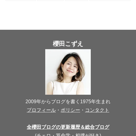
櫻田こずえ
2009年からブログを書く1975年生まれ
プロフィール
・
ポリシー
・
コンタクト
全櫻田ブログの更新履歴＆総合ブログ
(
チェロ
・
算命学
・
相撲が好き
)