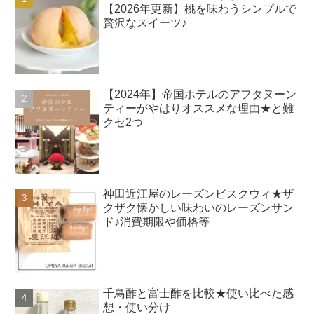
【2026年更新】桃を味わうシンプルで
贅沢なスイーツ♪
【2024年】帝国ホテルのアフタヌーン
ティーがやはりオススメな理由★と難
クセ2つ
神田近江屋のレーズンビスクウィ★ザ
クザク懐かしい味わいのレーズンサン
ド♪消費期限や価格等
千鳥酢と富士酢を比較★使い比べた感
想・使い分け