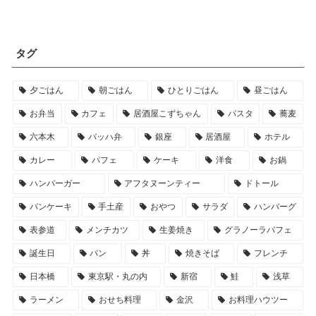
タグ
夕ごはん
朝ごはん
ひとりごはん
昼ごはん
お弁当
カフェ
居酒屋こずちゃん
パスタ
蕎麦
六本木
バッハ弁
銀座
居酒屋
ホテル
カレー
パフェ
ケーキ
洋食
お鍋
ハンバーガー
アフタヌーンティー
ドトール
パンケーキ
手土産
おやつ
サラダ
ハンバーグ
表参道
メンチカツ
生姜焼き
グラノーラパフェ
誕生日
パン
丼
焼きそば
フレンチ
日本橋
東京駅・丸の内
新宿
鮭
浅草
ラーメン
おせち料理
金沢
お料理ハウツー