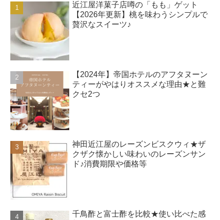
近江屋洋菓子店噂の「もも」ゲット
【2026年更新】桃を味わうシンプルで
贅沢なスイーツ♪
【2024年】帝国ホテルのアフタヌーン
ティーがやはりオススメな理由★と難
クセ2つ
神田近江屋のレーズンビスクウィ★ザ
クザク懐かしい味わいのレーズンサン
ド♪消費期限や価格等
千鳥酢と富士酢を比較★使い比べた感