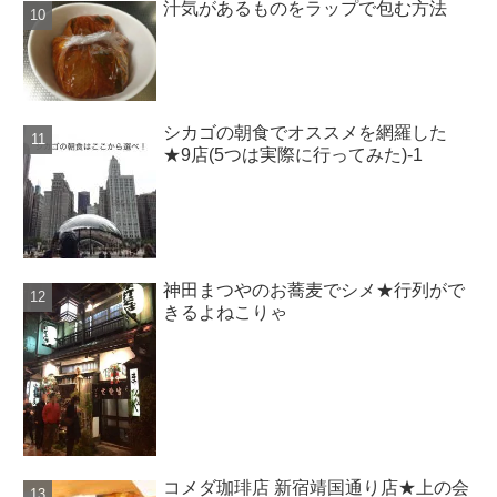
汁気があるものをラップで包む方法
シカゴの朝食でオススメを網羅した
★9店(5つは実際に行ってみた)-1
神田まつやのお蕎麦でシメ★行列がで
きるよねこりゃ
コメダ珈琲店 新宿靖国通り店★上の会