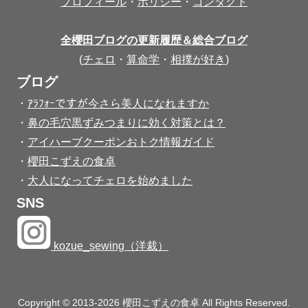
プロフィール
・
ポリシー
・
コンタクト
全櫻田ブログの更新履歴＆総合ブログ
(
チェロ
・
算命学
・
相撲が好き
)
ブログ
・
ｱﾗﾌｫｰですが今さら美人になれますか
・
鼻の毛穴黒ずみつまりに効く対策とは？
・
アイハーブクーポンおトク情報ガイド
・
櫻田こずえの食卓
・
大人になってチェロを始めました
SNS
kozue_sewing（洋裁）
Copyright © 2013-2026 櫻田こずえの食卓 All Rights Reserved.