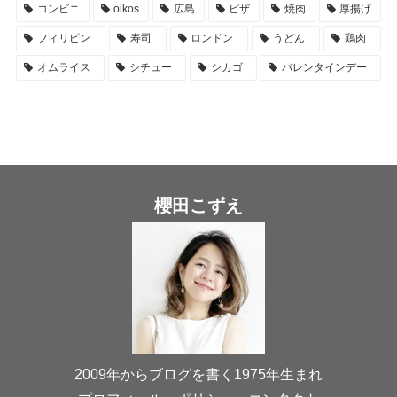
コンビニ
oikos
広島
ピザ
焼肉
厚揚げ
フィリピン
寿司
ロンドン
うどん
鶏肉
オムライス
シチュー
シカゴ
バレンタインデー
櫻田こずえ
2009年からブログを書く1975年生まれ