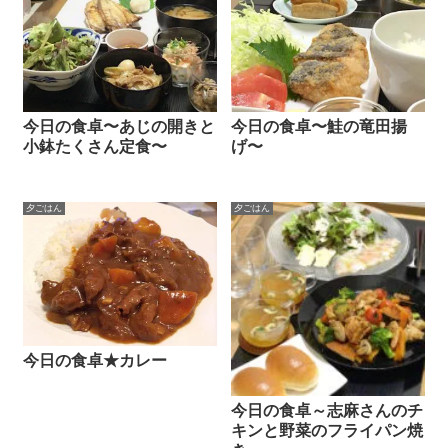
今日の食卓〜あじの開きと
今日の食卓〜鮭の竜田揚
小鉢たくさん定食〜
げ〜
夕ごはん
夕ごはん
今日の食卓★カレー
今日の食卓～志麻さんのチ
キンと野菜のフライパン焼