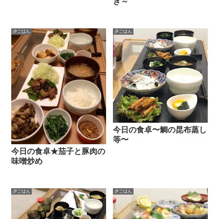
き～
夕ごはん
夕ごはん
今日の食卓〜鯛の昆布蒸し
等〜
今日の食卓★茄子と豚肉の
味噌炒め
夕ごはん
夕ごはん