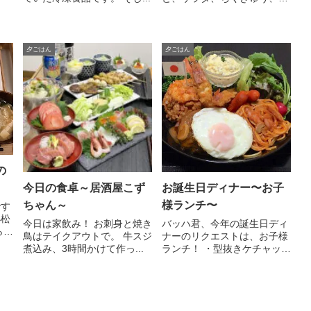
残...
夕ごはん
夕ごはん
の
今日の食卓～居酒屋こず
お誕生日ディナー〜お子
ちゃん～
様ランチ〜
です
小松
今日は家飲み！ お刺身と焼き
バッハ君、今年の誕生日ディ
ら
鳥はテイクアウトで。 牛スジ
ナーのリクエストは、お子様
煮込み、3時間かけて作っ...
ランチ！ ・型抜きケチャッ
プ...