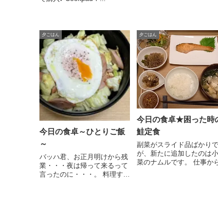
夕ごはん
夕ごはん
今日の食卓★困った時
今日の食卓～ひとりご飯
鮭定食
～
副菜がスライド品ばかり
が、新たに追加したのは
バッハ君、お正月明けから残
菜のナムルです。 仕事か
業・・・夜は帰って来るって
帰...
言ったのに・・・。 料理す
る...