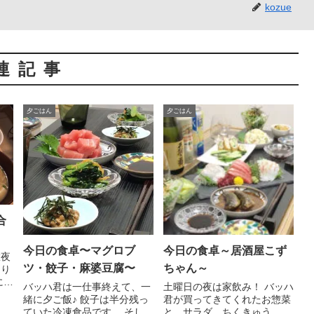
kozue
連記事
夕ごはん
夕ごはん
合
今日の食卓〜マグロブ
今日の食卓～居酒屋こず
徹夜
ツ・餃子・麻婆豆腐〜
ちゃん～
もり
に
バッハ君は一仕事終えて、一
土曜日の夜は家飲み！ バッハ
緒に夕ご飯♪ 餃子は半分残っ
君が買ってきてくれたお惣菜
ていた冷凍食品です。 そし...
と、サラダ、ちくきゅう、