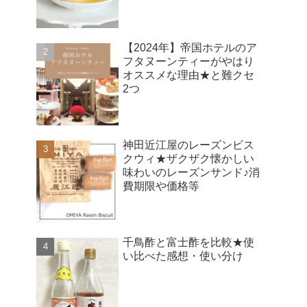
【2024年】帝国ホテルのア
フタヌーンティーがやはり
オススメな理由★と難クセ
2つ
神田近江屋のレーズンビス
クウィ★ザクザク懐かしい
味わいのレーズンサンド♪消
費期限や価格等
千鳥酢と富士酢を比較★使
い比べた感想・使い分け