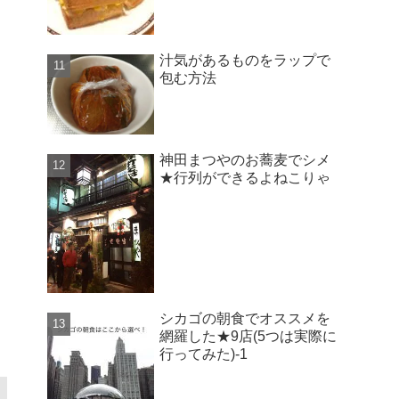
汁気があるものをラップで
包む方法
神田まつやのお蕎麦でシメ
★行列ができるよねこりゃ
シカゴの朝食でオススメを
網羅した★9店(5つは実際に
行ってみた)-1