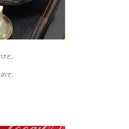
すけど。
たので。