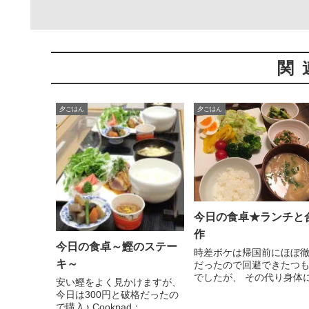
関
夕ごはん
夕ごはん
今日の食卓★ランチと
作
今日の食卓～鰹のステー
時差ボケは帰国前にほぼ
キ～
だったので回避できたつ
でしたが、 その代り身体
安い鰹をよく見かけますが、
無...
今日は300円と破格だったの
で購入♪ Cookpad：...