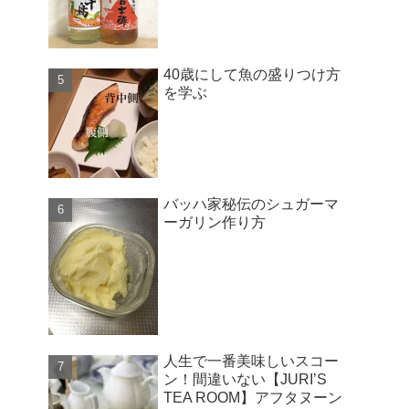
40歳にして魚の盛りつけ方
を学ぶ
バッハ家秘伝のシュガーマ
ーガリン作り方
人生で一番美味しいスコー
ン！間違いない【JURI’S
TEA ROOM】アフタヌーン