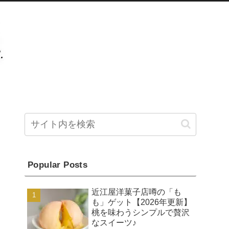
Popular Posts
近江屋洋菓子店噂の「も
も」ゲット【2026年更新】
桃を味わうシンプルで贅沢
なスイーツ♪