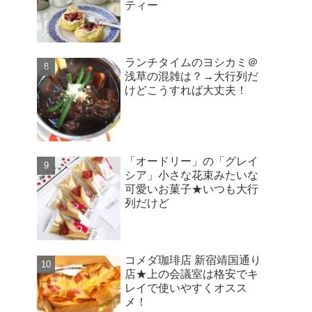
ティー
ランチタイムのヨシカミ＠
浅草の混雑は？→大行列だ
けどこうすれば大丈夫！
「オードリー」の「グレイ
シア」小さな花束みたいな
可愛いお菓子★いつも大行
列だけど
コメダ珈琲店 新宿靖国通り
店★上の会議室は格安でキ
レイで使いやすくオスス
メ！