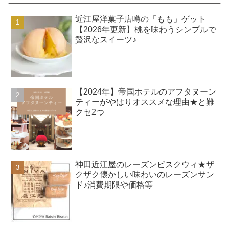
近江屋洋菓子店噂の「もも」ゲット
【2026年更新】桃を味わうシンプルで
贅沢なスイーツ♪
【2024年】帝国ホテルのアフタヌーン
ティーがやはりオススメな理由★と難
クセ2つ
神田近江屋のレーズンビスクウィ★ザ
クザク懐かしい味わいのレーズンサン
ド♪消費期限や価格等