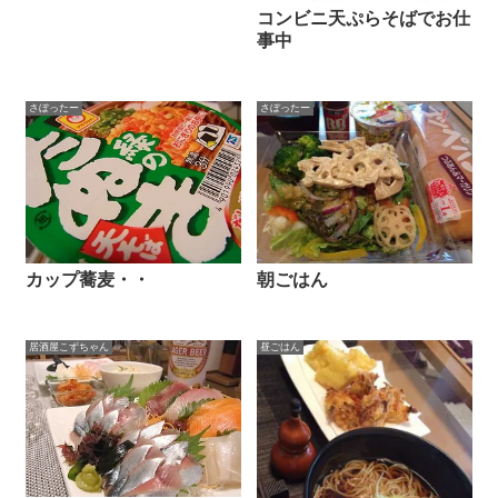
コンビニ天ぷらそばでお仕
事中
さぼったー
さぼったー
カップ蕎麦・・
朝ごはん
居酒屋こずちゃん
昼ごはん