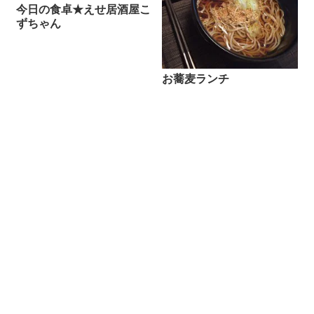
今日の食卓★えせ居酒屋こ
ずちゃん
お蕎麦ランチ