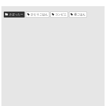
さぼったー
ひとりごはん
コンビニ
昼ごはん