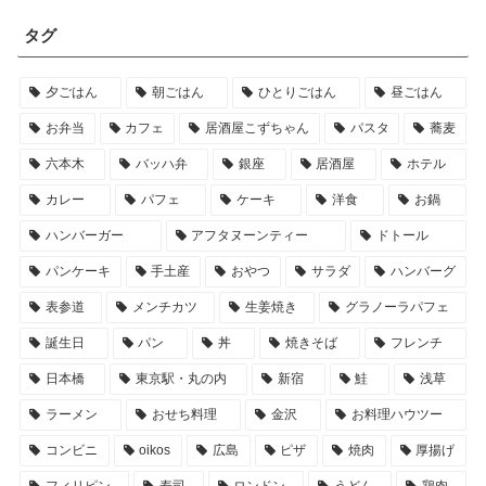
タグ
夕ごはん
朝ごはん
ひとりごはん
昼ごはん
お弁当
カフェ
居酒屋こずちゃん
パスタ
蕎麦
六本木
バッハ弁
銀座
居酒屋
ホテル
カレー
パフェ
ケーキ
洋食
お鍋
ハンバーガー
アフタヌーンティー
ドトール
パンケーキ
手土産
おやつ
サラダ
ハンバーグ
表参道
メンチカツ
生姜焼き
グラノーラパフェ
誕生日
パン
丼
焼きそば
フレンチ
日本橋
東京駅・丸の内
新宿
鮭
浅草
ラーメン
おせち料理
金沢
お料理ハウツー
コンビニ
oikos
広島
ピザ
焼肉
厚揚げ
フィリピン
寿司
ロンドン
うどん
鶏肉