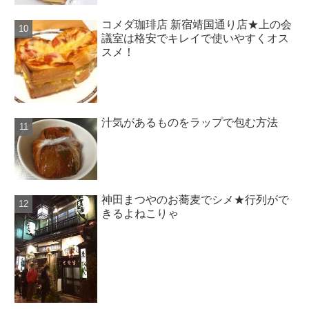
コメダ珈琲店 新宿靖国通り店★上の会
議室は格安でキレイで使いやすくオス
スメ！
汁気があるものをラップで包む方法
神田まつやのお蕎麦でシメ★行列がで
きるよねこりゃ