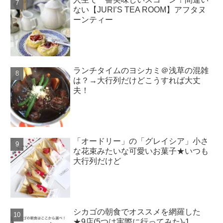
ない【JURI’S TEA ROOM】アフタヌ
ーンティー
ランチタイムのヨシカミ＠浅草の混雑
は？→大行列だけどこうすれば大丈
夫！
「オードリー」の「グレイシア」小さ
な花束みたいな可愛いお菓子★いつも
大行列だけど
シカゴの朝食でオススメを網羅した
★9店(5つは実際に行ってみた)-1