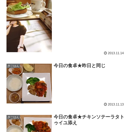
2013.11.14
今日の食卓★昨日と同じ
夕ごはん
2013.11.13
今日の食卓★チキンソテーラタト
夕ごはん
ゥイユ添え