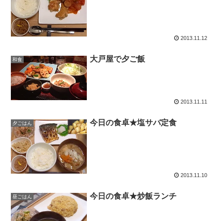
2013.11.12
大戸屋で夕ご飯
和食
2013.11.11
今日の食卓★塩サバ定食
夕ごはん
2013.11.10
今日の食卓★炒飯ランチ
昼ごはん