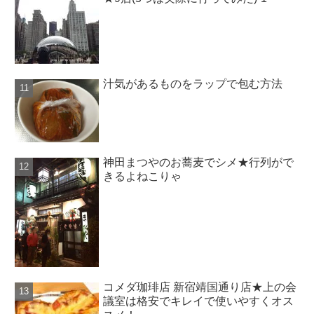
汁気があるものをラップで包む方法
神田まつやのお蕎麦でシメ★行列がで
きるよねこりゃ
コメダ珈琲店 新宿靖国通り店★上の会
議室は格安でキレイで使いやすくオス