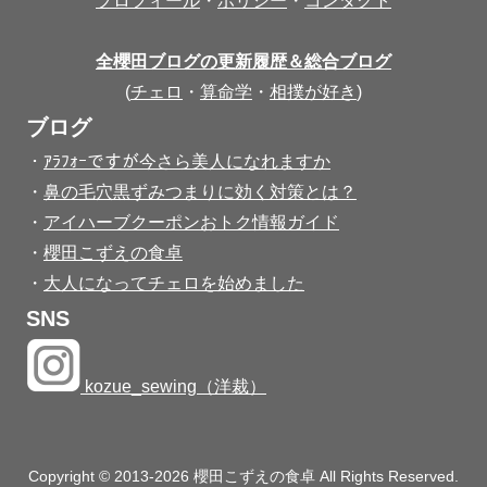
プロフィール
・
ポリシー
・
コンタクト
全櫻田ブログの更新履歴＆総合ブログ
(
チェロ
・
算命学
・
相撲が好き
)
ブログ
・
ｱﾗﾌｫｰですが今さら美人になれますか
・
鼻の毛穴黒ずみつまりに効く対策とは？
・
アイハーブクーポンおトク情報ガイド
・
櫻田こずえの食卓
・
大人になってチェロを始めました
SNS
kozue_sewing（洋裁）
Copyright © 2013-2026 櫻田こずえの食卓 All Rights Reserved.