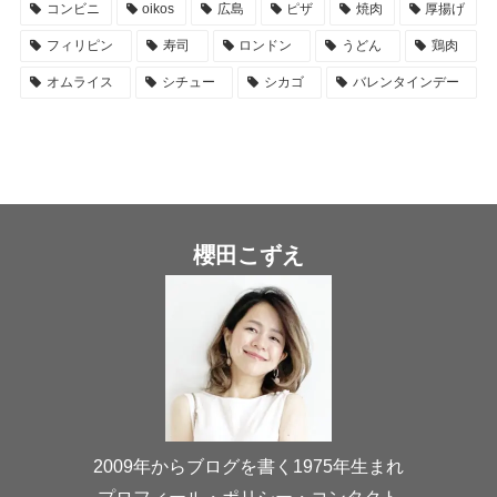
コンビニ
oikos
広島
ピザ
焼肉
厚揚げ
フィリピン
寿司
ロンドン
うどん
鶏肉
オムライス
シチュー
シカゴ
バレンタインデー
櫻田こずえ
2009年からブログを書く1975年生まれ