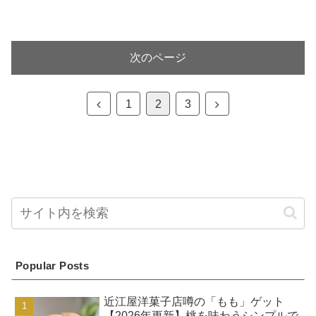
次のページ
前
次
1
2
3
へ
へ
Popular Posts
近江屋洋菓子店噂の「もも」ゲット
【2026年更新】桃を味わうシンプルで