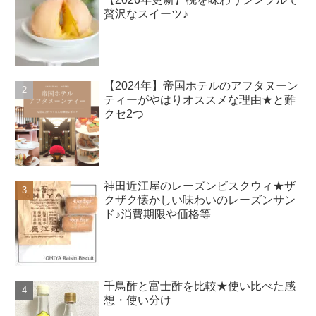
贅沢なスイーツ♪
【2024年】帝国ホテルのアフタヌーン
ティーがやはりオススメな理由★と難
クセ2つ
神田近江屋のレーズンビスクウィ★ザ
クザク懐かしい味わいのレーズンサン
ド♪消費期限や価格等
千鳥酢と富士酢を比較★使い比べた感
想・使い分け