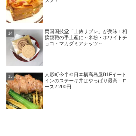
スメ！
両国国技堂「土俵サブレ」が美味！相
撲観戦の手土産に～米粉・ホワイトチ
ョコ・マカダミアナッツ～
人形町今半＠日本橋高島屋B1Fイート
インのステーキ丼はやっぱり最高：ロ
ース2,200円