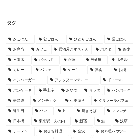
タグ
夕ごはん
朝ごはん
ひとりごはん
昼ごはん
お弁当
カフェ
居酒屋こずちゃん
パスタ
蕎麦
六本木
バッハ弁
銀座
居酒屋
ホテル
カレー
パフェ
ケーキ
洋食
お鍋
ハンバーガー
アフタヌーンティー
ドトール
パンケーキ
手土産
おやつ
サラダ
ハンバーグ
表参道
メンチカツ
生姜焼き
グラノーラパフェ
誕生日
パン
丼
焼きそば
フレンチ
日本橋
東京駅・丸の内
新宿
鮭
浅草
ラーメン
おせち料理
金沢
お料理ハウツー