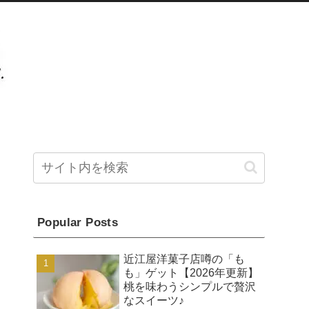
Popular Posts
近江屋洋菓子店噂の「も
も」ゲット【2026年更新】
桃を味わうシンプルで贅沢
なスイーツ♪