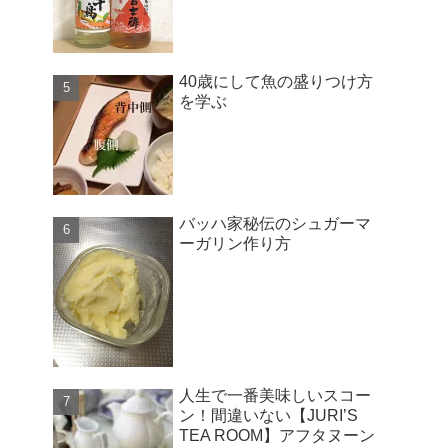
40歳にして魚の盛りつけ方
を学ぶ
バッハ家秘伝のシュガーマ
ーガリン作り方
人生で一番美味しいスコー
ン！間違いない【JURI’S
TEA ROOM】アフタヌーン