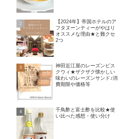
【2024年】帝国ホテルのア
フタヌーンティーがやはり
オススメな理由★と難クセ
2つ
神田近江屋のレーズンビス
クウィ★ザクザク懐かしい
味わいのレーズンサンド♪消
費期限や価格等
千鳥酢と富士酢を比較★使
い比べた感想・使い分け