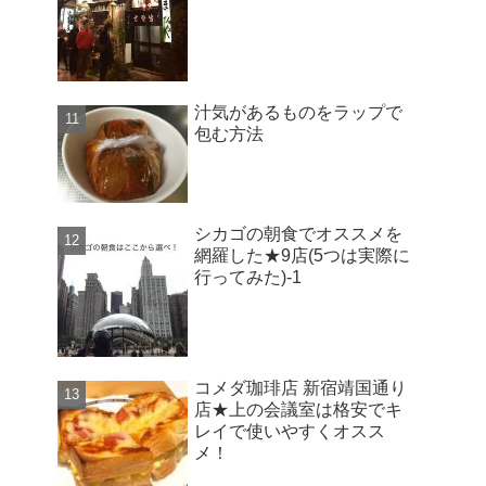
汁気があるものをラップで
包む方法
シカゴの朝食でオススメを
網羅した★9店(5つは実際に
行ってみた)-1
コメダ珈琲店 新宿靖国通り
店★上の会議室は格安でキ
レイで使いやすくオスス
メ！